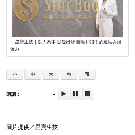
星寶生技｜以人為本 從愛出發 圓融和諧中的連結與爆
發力
小
中
大
特
預
朗讀：
圖片提供／星寶生技