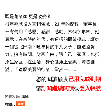
既是創業家 更是改變者
很年輕就投入直銷領域，21 年的歷程，董事長
王宥勻用「感恩、感謝、感動」六個字形容。她
表示，在當時的年代，有這樣的商業模式，讓她
一個從北部南下唸專科的平凡女子，能透過努
力，擁有時間、財富自由，讓自己、家庭，包括
原生家庭，在生活、身心健康上受惠，豐盛圓
滿，「這麼美麗的行業，當然一 ... ...
您的閱讀額度
已用完或到期
請
訂閱繼續閱讀
或
登入帳號
瀏覽次數:
1896
標籤：
星寶