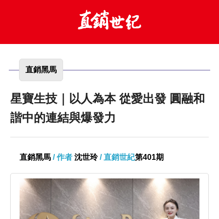
直銷黑馬
星寶生技｜以人為本 從愛出發 圓融和
諧中的連結與爆發力
直銷黑馬
/ 作者
沈世玲
/ 直銷世紀
第401期