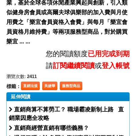
業，基於全球各項休閒產業興起與創新，引入類
似健身房會員或高爾夫球俱樂部的加入費與月使
用費之「樂宜會員資格入會費」與每月「樂宜會
員資格月維持費」等兩項服務型商品，對於購買
樂宜 ... ...
您的閱讀額度
已用完或到期
請
訂閱繼續閱讀
或
登入帳號
瀏覽次數:
2411
標籤：
直銷法規
吳婕華
服務型商品
延伸閱讀
直銷商算不算勞工？ 職場霸凌新制上路 直
銷業因應全攻略
直銷商經營直銷有哪些義務？