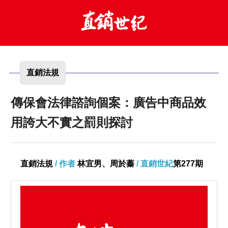
直銷法規
傳保會法律諮詢個案：廣告中商品效
用誇大不實之罰則探討
直銷法規
/ 作者
林宜男、周於蓁
/ 直銷世紀
第277期