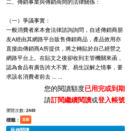
二、傳銷事業與傳銷商間的法律關係：
（一）爭議事實：
一般消費者來本會法律諮詢詢問，自述傳銷商朋
友A經由其網路平台販售傳銷商品，產品效用亦
直接由傳銷商A所提供，將之轉貼於自己經營之
網路平台上。在貼文之後卻收到主管機關來函，
認為食品有廣告誇大不實、易生誤解之情事，要
求該名消費者前去 ... ...
您的閱讀額度
已用完或到期
請
訂閱繼續閱讀
或
登入帳號
瀏覽次數:
2449
標籤：
直銷
延伸閱讀