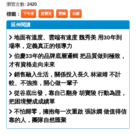
瀏覽次數:
2420
標籤：
下午茶
賀寶芙
雙鶴
伯慶
延伸閱讀
地面有溫度、雲端有速度 魏秀美 用30年到
場率，定義真正的領導力
伯慶33年的品牌底層邏輯 把品質做到極致，
才有資格走向未來
銷售融入生活，關係投入長久 林淑靖 不計
較、不強推，開心做一輩子
從谷底出發，靠自己翻身 胡寶陵 行動為證，
把困境變成成績單
不怕歸零，擁抱每一次重啟 張詠嫻 做值得信
靠的人，團隊自然匯聚