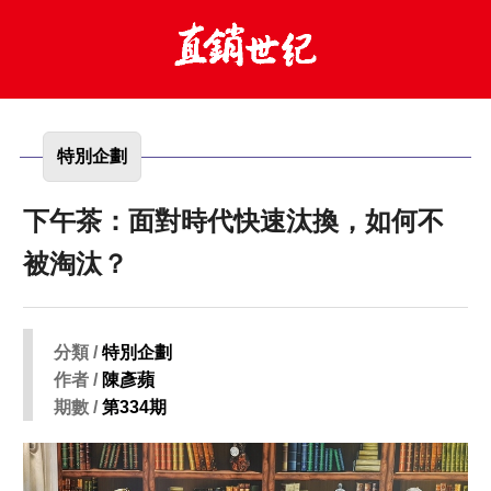
特別企劃
下午茶：面對時代快速汰換，如何不
被淘汰？
分類 /
特別企劃
作者 /
陳彥蘋
期數 /
第334期