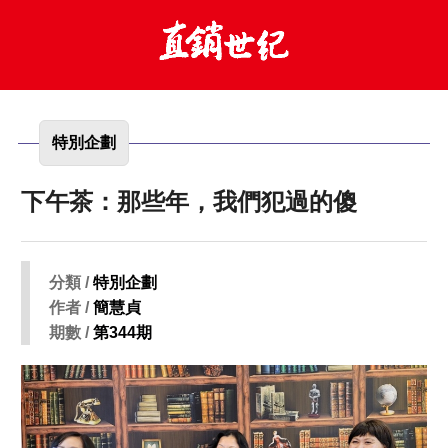
特別企劃
下午茶：那些年，我們犯過的傻
分類 /
特別企劃
作者 /
簡慧貞
期數 /
第344期