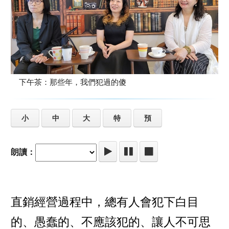
下午茶：那些年，我們犯過的傻
小
中
大
特
預
朗讀：
直銷經營過程中，總有人會犯下白目
的、愚蠢的、不應該犯的­、讓人不可思