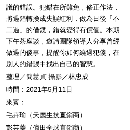
議的錯誤。犯錯在所難免，修正作法，
將過錯轉換成失誤紅利，做為日後「不
二過」的借鏡，錯就變得有價值。本期
下午茶座談，邀請團隊領導人分享曾經
做過的傻事，提醒你如何繞過犯傻，在
別人的錯誤中找出自己的智慧。
整理／簡慧貞˙攝影／林忠成
時間：2021年5月11日
來賓：
毛卉瑜（天麗生技直銷商）
彭芸蓁（億田全球直銷商）