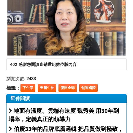
402 感謝您閱讀直銷世紀數位版內容
瀏覽次數:
2433
標籤：
下午茶
天麗生技
億田全球
創運國際
延伸閱讀
地面有溫度、雲端有速度 魏秀美 用30年到
場率，定義真正的領導力
伯慶33年的品牌底層邏輯 把品質做到極致，