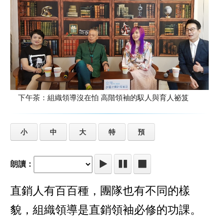
下午茶：組織領導沒在怕 高階領袖的馭人與育人祕笈
小
中
大
特
預
朗讀：
直銷人有百百種，團隊也有不同的樣
貌，組織領導是直銷領袖必修的功課。