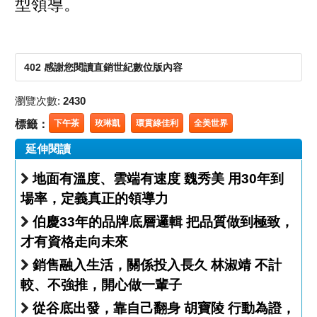
型領導。
402 感謝您閱讀直銷世紀數位版內容
瀏覽次數:
2430
標籤：
下午茶
玫琳凱
環貫綠佳利
全美世界
延伸閱讀
地面有溫度、雲端有速度 魏秀美 用30年到
場率，定義真正的領導力
伯慶33年的品牌底層邏輯 把品質做到極致，
才有資格走向未來
銷售融入生活，關係投入長久 林淑靖 不計
較、不強推，開心做一輩子
從谷底出發，靠自己翻身 胡寶陵 行動為證，