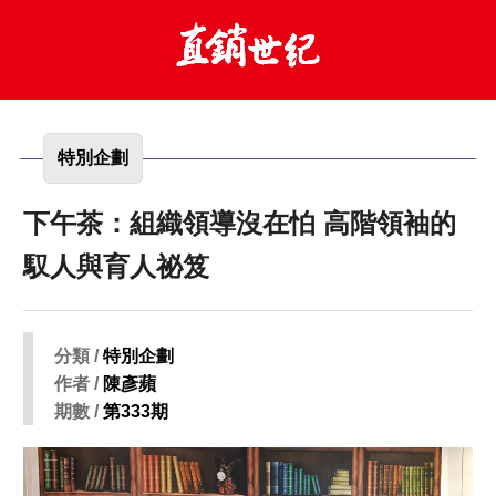
特別企劃
下午茶：組織領導沒在怕 高階領袖的
馭人與育人祕笈
分類 /
特別企劃
作者 /
陳彥蘋
期數 /
第333期