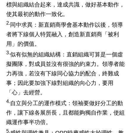
標與組織結合起來，達成共識，做好基本動作，
使其最初的動作一致化。
2.
同中求異：新直銷商學會基本動作以後，領導
者將下線個人特質融入，創造新直銷商「被利
用」的價值。
3.
似有似無的組織結構：直銷組織可算是一個虛
擬團隊，對成員並沒有很強的約束力。領導者能
力再強，若沒有下線同心協力的配合，終難成
事；因此要加強下線對組織的向心力，要用
「心」去經營。
4.
自立與分工的運作模式：領袖要做好分工的動
作，讓下線各展所長，且都能夠獨自作業，使組
織運作事半功倍。
5.
感性與理性兼具：OPP時應感性大於理性，教