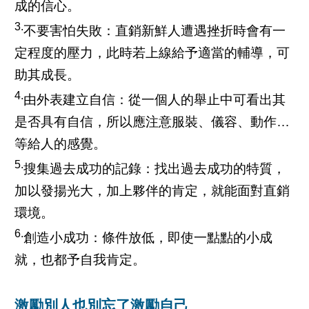
成的信心。
3.
不要害怕失敗：直銷新鮮人遭遇挫折時會有一
定程度的壓力，此時若上線給予適當的輔導，可
助其成長。
4.
由外表建立自信：從一個人的舉止中可看出其
是否具有自信，所以應注意服裝、儀容、動作…
等給人的感覺。
5.
搜集過去成功的記錄：找出過去成功的特質，
加以發揚光大，加上夥伴的肯定，就能面對直銷
環境。
6.
創造小成功：條件放低，即使一點點的小成
就，也都予自我肯定。
激勵別人也別忘了激勵自己