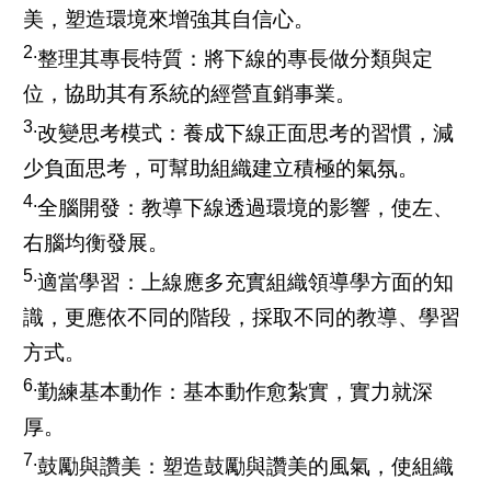
美，塑造環境來增強其自信心。
2.
整理其專長特質：將下線的專長做分類與定
位，協助其有系統的經營直銷事業。
3.
改變思考模式：養成下線正面思考的習慣，減
少負面思考，可幫助組織建立積極的氣氛。
4.
全腦開發：教導下線透過環境的影響，使左、
右腦均衡發展。
5.
適當學習：上線應多充實組織領導學方面的知
識，更應依不同的階段，採取不同的教導、學習
方式。
6.
勤練基本動作：基本動作愈紮實，實力就深
厚。
7.
鼓勵與讚美：塑造鼓勵與讚美的風氣，使組織