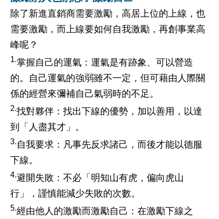
除了新進直銷商需要激勵，高居上位的上線，也
需要激勵，而上線要如何自我激勵，再創事業高
峰呢？
1.
掌握自己的運氣：運氣是有跡象、可以營造
的。自己運氣的強弱雖不一定，但可藉由人際關
係的經營來彌補自己氣弱時的不足。
2.
找對夥伴：找出下線的優勢，加以善用，以達
到「人盡其才」。
3.
自我要求：凡事先反求諸己，而後才能以德服
下線。
4.
避開失敗：不必「明知山有虎，偏向虎山
行」，謹慎能減少失敗的次數。
5.
經由他人的激勵而激勵自己：在激勵下線之