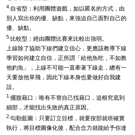
4.
自省型：利用團體遊戲，如以匿名的方式，由
別人寫出你的優、缺點，來強迫自己面對自己的
優、缺點。
5.
比較型：經由團體比賽來比較出強弱。
上線除了協助下線們建立信心，更應該教導下線
學習如何建立自信，正所謂「給他魚吃，不如教
他釣魚」，上線不可能一直牽著下線走，總有一
天要放他單飛，因此下線本身也要做好自我建
設。
1.
擺脫藉口：唯有不替自己找藉口，追根究底到
細部，才能找出失敗的真正原因。
2.
勾勒藍圖：只要訂立目標，就要按部就班確實
執行，將目標圖像化後，配合念力就能給予你達