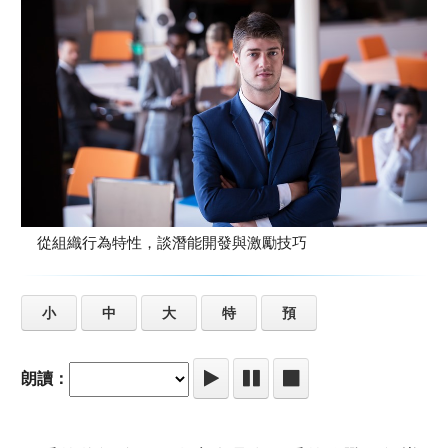
從組織行為特性，談潛能開發與激勵技巧
小
中
大
特
預
朗讀：