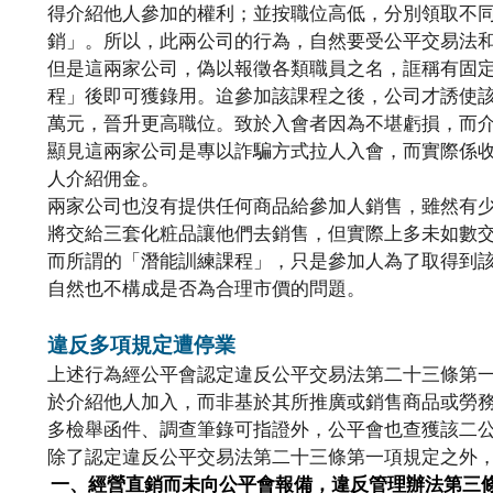
得介紹他人參加的權利；並按職位高低，分別領取不
銷」。所以，此兩公司的行為，自然要受公平交易法
但是這兩家公司，偽以報徵各類職員之名，誆稱有固
程」後即可獲錄用。迨參加該課程之後，公司才誘使
萬元，晉升更高職位。致於入會者因為不堪虧損，而
顯見這兩家公司是專以詐騙方式拉人入會，而實際係
人介紹佣金。
兩家公司也沒有提供任何商品給參加人銷售，雖然有
將交給三套化粧品讓他們去銷售，但實際上多未如數
而所謂的「潛能訓練課程」，只是參加人為了取得到
自然也不構成是否為合理市價的問題。
違反多項規定遭停業
上述行為經公平會認定違反公平交易法第二十三條第
於介紹他人加入，而非基於其所推廣或銷售商品或勞
多檢舉函件、調查筆錄可指證外，公平會也查獲該二
除了認定違反公平交易法第二十三條第一項規定之外
一、經營直銷而未向公平會報備，違反管理辦法第三