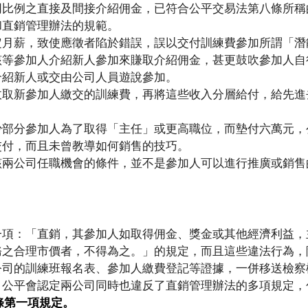
同比例之直接及間接介紹佣金，已符合公平交易法第八條所稱
和直銷管理辦法的規範。
定月薪，致使應徵者陷於錯誤，誤以交付訓練費參加所謂「潛
該等參加人介紹新人參加來賺取介紹佣金，甚更鼓吹參加人自
介紹新人或交由公司人員遊說參加。
收取新參加人繳交的訓練費，再將這些收入分層給付，給先進
少部分參加人為了取得「主任」或更高職位，而墊付六萬元，
交付，而且未曾教導如何銷售的技巧。
該兩公司任職機會的條件，並不是參加人可以進行推廣或銷售
一項：「直銷，其參加人如取得佣金、獎金或其他經濟利益，
務之合理市價者，不得為之。」的規定，而且這些違法行為，
公司的訓練班報名表、參加人繳費登記等證據，一併移送檢察
，公平會認定兩公司同時也違反了直銷管理辦法的多項規定，
條第一項規定。