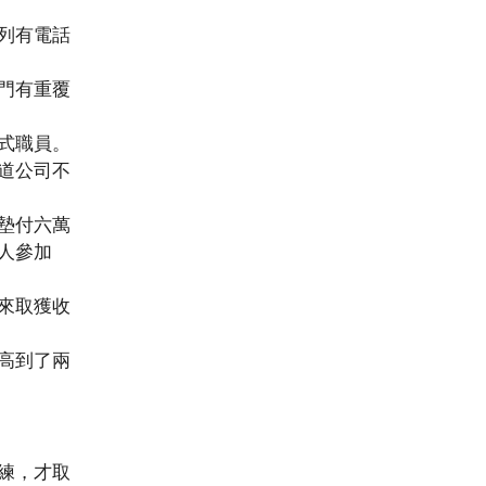
列有電話
門有重覆
式職員。
道公司不
墊付六萬
人參加
來取獲收
高到了兩
練，才取