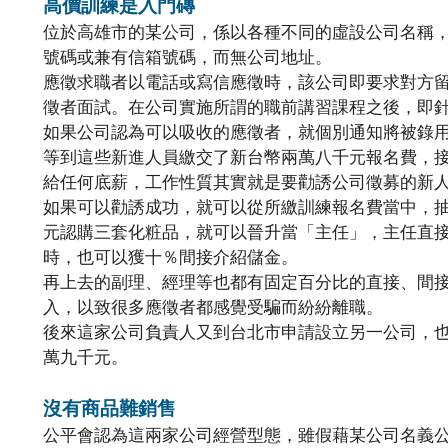
高價訓練是入門磚
位於高雄市的某公司，係以各種不同的虛設公司名稱
號碼或兼有信箱號碼，而無公司地址。
應徵求職者以電話或寫信應徵時，該公司即要求對方
徵者面試。在公司實施所謂的職前講習課程之後，即
如果公司認為可以吸收的應徵者，就個別通知將被錄
等到這些新進人員繳交了新台幣兩萬八千元報名費，
給任何底薪，工作性質其實就是要勸誘公司徵募的新
如果可以勸誘成功，就可以從所繳訓練報名費當中，
元認購三套化粧品，就可以晉升當「主任」，主任直
時，也可以獲十％間接介紹儲金。
再上去的副理、經理等也都有固定百分比的直接、間
入，以致很多應徵者都感覺受騙而紛紛離職。
後來這家公司負責人又到台北市申請設立另一公司，
萬九千元。
沒有商品難銷售
公平會認為這兩家公司經營型態，雖假藉某公司名義