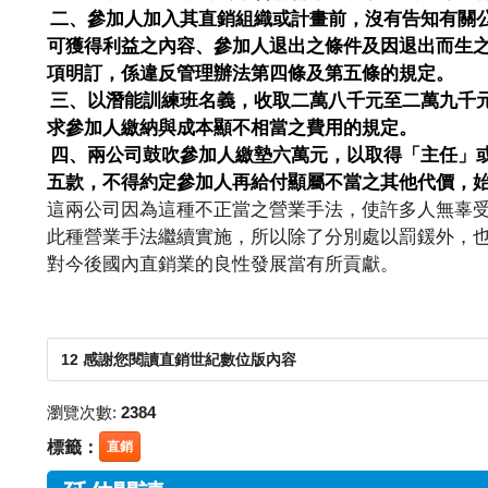
二、參加人加入其直銷組織或計畫前，沒有告知有關
可獲得利益之內容、參加人退出之條件及因退出而生
項明訂，係違反管理辦法第四條及第五條的規定。
三、以潛能訓練班名義，收取二萬八千元至二萬九千
求參加人繳納與成本顯不相當之費用的規定。
四、兩公司鼓吹參加人繳墊六萬元，以取得「主任」
五款，不得約定參加人再給付顯屬不當之其他代價，
這兩公司因為這種不正當之營業手法，使許多人無辜
此種營業手法繼續實施，所以除了分別處以罰鍰外，
對今後國內直銷業的良性發展當有所貢獻。
12 感謝您閱讀直銷世紀數位版內容
瀏覽次數:
2384
標籤：
直銷