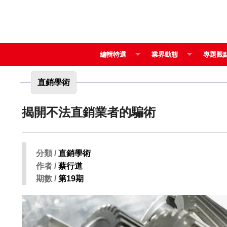
編輯特選
業界動態
專題觀
直銷學術
揭開不法直銷業者的騙術
分類 /
直銷學術
作者 /
蔡行道
期數 /
第19期