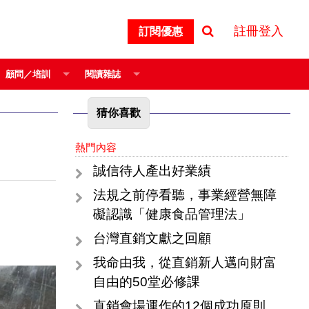
註冊登入
訂閱優惠
顧問／培訓
閱讀雜誌
猜你喜歡
熱門內容
誠信待人產出好業績
法規之前停看聽，事業經營無障
礙認識「健康食品管理法」
台灣直銷文獻之回顧
我命由我，從直銷新人邁向財富
自由的50堂必修課
直銷會場運作的12個成功原則