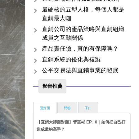
最硬核的五型人格，每個人都是
直銷最大咖
直銷公司的產品策略與直銷組織
成員之互動關係
產品責任險，真的有保障嗎？
直銷系統的優化與複製
公平交易法與直銷事業的發展
影音推薦
面對面
問答
子曰
【直銷大師面對面】管至彬 EP.10｜如何把自己打
造成邀約高手？