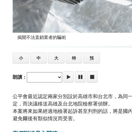
揭開不法直銷業者的騙術
小
中
大
特
預
朗讀：
公平會最近認定兩家分別設於高雄市和台北市，為同
定，而決議移送高雄及台北地院檢察署偵辦。
本案將來如果經過地檢署起訴甚至判刑的話，將是國
避免爾後有類似情況而受害。