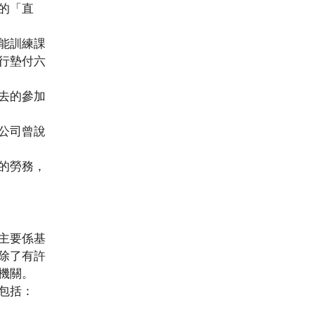
的「直
能訓練課
行墊付六
去的參加
公司曾說
的勞務，
主要係基
除了有許
機關。
包括：