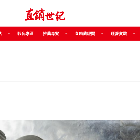
點
影音專區
推薦專案
直銷藏經閣
經營實戰