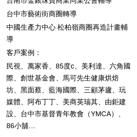
台南市金銀珠寶商業同業公會輔導
台中市藝術街商圈轉導
中國生產力中心 松柏嶺商圈再造計畫輔
導
客戶案例：
民視、萬家香、85度c、美利達、六角國
際、創世基金會、馬可先生健康烘焙
坊、黑面蔡、藍海國際、三顧茅廬、玩
媒體、阿布丁丁、美商英瑞其、由鉅建
設、台中市基督青年教會（YMCA）、
86小舖…