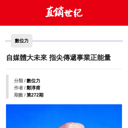
數位力
自媒體大未來 指尖傳遞事業正能量
分類 /
數位力
作者 /
鄭淳甫
期數 /
第272期