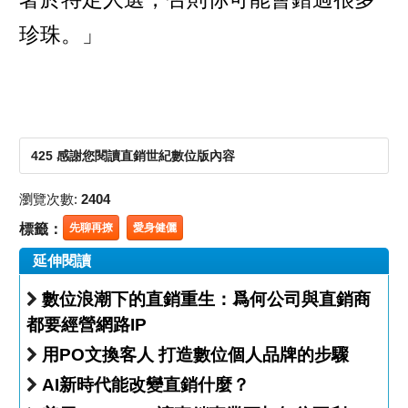
珍珠。」
425 感謝您閱讀直銷世紀數位版內容
瀏覽次數:
2404
標籤：
先聊再撩
愛身健儷
延伸閱讀
數位浪潮下的直銷重生：爲何公司與直銷商
都要經營網路IP
用PO文換客人 打造數位個人品牌的步驟
AI新時代能改變直銷什麼？