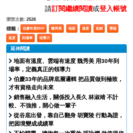
請
訂閱繼續閱讀
或
登入帳號
瀏覽次數:
2526
標籤：
伯慶年度MVP
魏秀美
地面
溫度
直銷
雲端
速度
到場率
領導力
延伸閱讀
地面有溫度、雲端有速度 魏秀美 用30年到
場率，定義真正的領導力
伯慶33年的品牌底層邏輯 把品質做到極致，
才有資格走向未來
銷售融入生活，關係投入長久 林淑靖 不計
較、不強推，開心做一輩子
從谷底出發，靠自己翻身 胡寶陵 行動為證，
把困境變成成績單