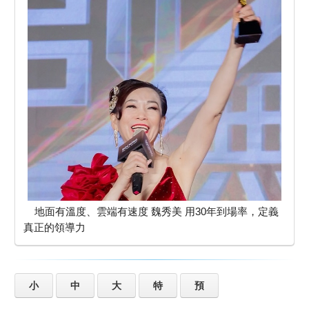
地面有溫度、雲端有速度 魏秀美 用30年到場率，定義
真正的領導力
小
中
大
特
預