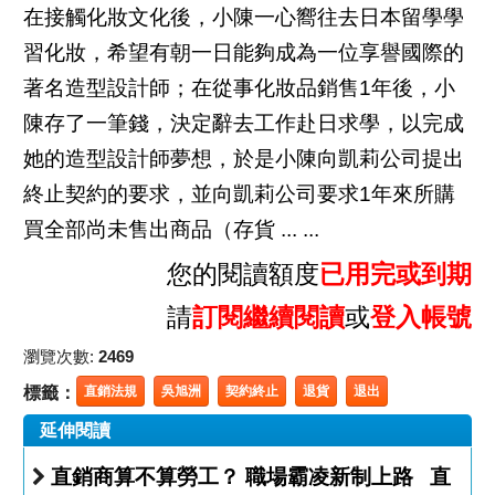
在接觸化妝文化後，小陳一心嚮往去日本留學學
習化妝，希望有朝一日能夠成為一位享譽國際的
著名造型設計師；在從事化妝品銷售1年後，小
陳存了一筆錢，決定辭去工作赴日求學，以完成
她的造型設計師夢想，於是小陳向凱莉公司提出
終止契約的要求，並向凱莉公司要求1年來所購
買全部尚未售出商品（存貨 ... ...
您的閱讀額度
已用完或到期
請
訂閱繼續閱讀
或
登入帳號
瀏覽次數:
2469
標籤：
直銷法規
吳旭洲
契約終止
退貨
退出
延伸閱讀
直銷商算不算勞工？ 職場霸凌新制上路 直