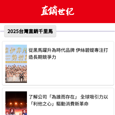
2025台灣直銷千里馬
從黑馬躍升為時代品牌 伊絲碧媞專注打
造長期競爭力
了解公司「為誰而存在」 全球吸引力以
「利他之心」驅動消費新革命