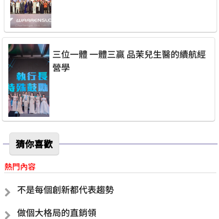
三位一體 一體三贏 品茉兒生醫的續航經
營學
猜你喜歡
熱門內容
不是每個創新都代表趨勢
做個大格局的直銷領