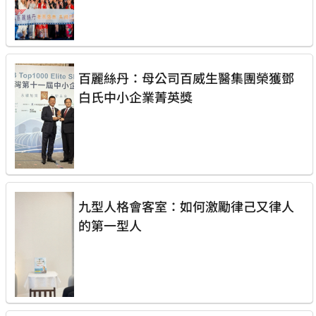
百麗絲丹：母公司百威生醫集團榮獲鄧
白氏中小企業菁英獎
九型人格會客室：如何激勵律己又律人
的第一型人