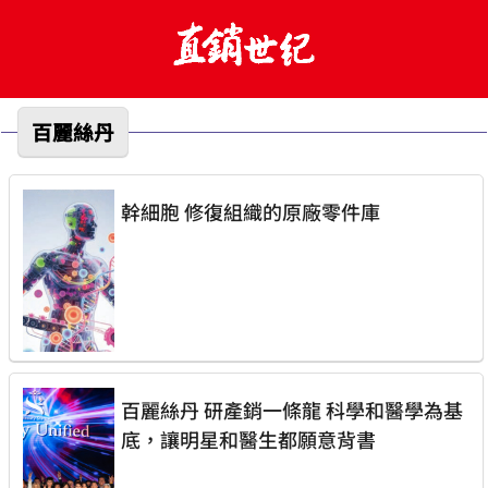
百麗絲丹
幹細胞 修復組織的原廠零件庫
百麗絲丹 研產銷一條龍 科學和醫學為基
底，讓明星和醫生都願意背書