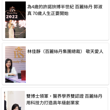
為4歲的許諾拚搏半世紀 百麗絲丹 郭淑
真 70歲人生正要開始
林佳靜（百麗絲丹集團總裁） 敬天愛人
雙博士領軍，醫界學界雙認證 百麗絲丹
用科技力打造高年級創業家