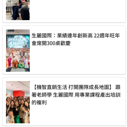
生麗國際：業績連年創新高 22週年旺年
會席開300桌歡慶
【機智直銷生活 打開團隊成長地圖】 跟
著老師學 生麗國際 用專業課程產出培訓
的複利