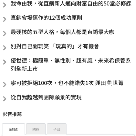
我命由我，從直銷新人邁向財富自由的50堂必修課
直銷會場運作的12個成功原則
最硬核的五型人格，每個人都是直銷最大咖
別對自己開玩笑 「玩真的」才有機會
優世德：極簡單、無性別、超有感，未來希保養系
列全新上市
寧可被拒絕100次，也不能錯失1次 興田 劉世菁
從自我超越到團隊願景的實現
影音推薦
面對面
問答
子曰