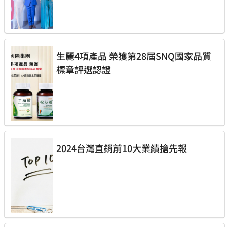
生麗4項產品 榮獲第28屆SNQ國家品質
標章評選認證
2024台灣直銷前10大業績搶先報