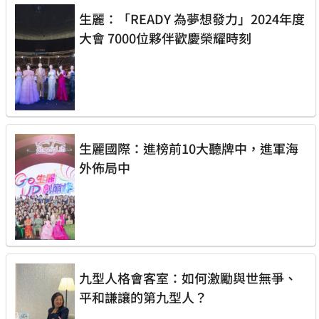
生麗：「READY 為夢想發力」2024年度
大會 7000位夥伴歡慶榮耀時刻
生麗國際：進榜前10大聽牌中，進軍海
外佈局中
九型人格會客室：如何激勵與世無爭、
平和謙讓的第九型人？