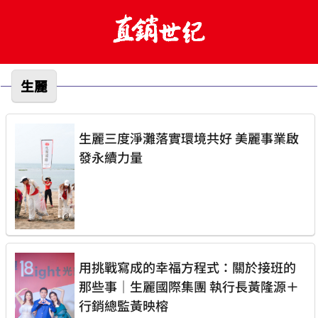
生麗
生麗三度淨灘落實環境共好 美麗事業啟
發永續力量
用挑戰寫成的幸福方程式：關於接班的
那些事｜生麗國際集團 執行長黃隆源＋
行銷總監黃映榕