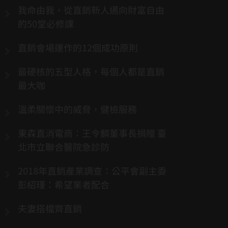
我命由我，從直銷新人邁向財富自由
的50堂必修課
直銷會場運作的12個成功原則
最硬核的五型人格，每個人都是直銷
最大咖
溫柔關懷中的威脅，健檢服務
東森直消電商：王令麟董事長捐贈 臺
北市立聯合醫院急診防
2018年直銷產業調查：公平會副主委
彭紹瑾：希望業者配合
夫妻搭檔齊直銷