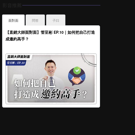
影音推薦
面對面
問答
子曰
【直銷大師面對面】管至彬 EP.10｜如何把自己打造
成邀約高手？