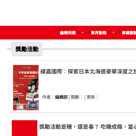
編輯特選
業界動態
專題觀
獎勵活動
緯嘉國際︰探索日本北海道豪華深度之
作者：
編輯部
| 期數：
| 更新：
獎勵活動是糖，還是毒？