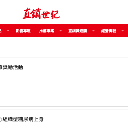
點
影音專區
推薦專案
直銷藏經閣
經營實戰
旅獎勵活動
 吃糖成癮，當心組織型糖尿病上身