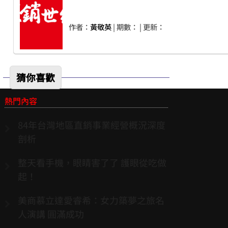
作者：
黃敬英
| 期數：
| 更新：
猜你喜歡
熱門內容
84年台灣地區直銷事業經營概況深度
剖析
整天看手機，眼睛害了了 護眼從吃做
起！
美商慕立達愛睿希：女力築夢之旅名
人演講 圓滿成功