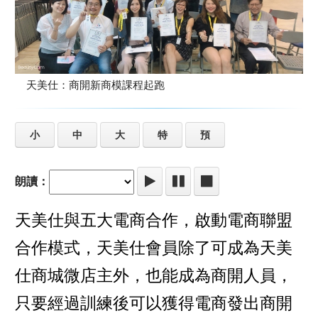
天美仕：商開新商模課程起跑
小
中
大
特
預
朗讀：
天美仕與五大電商合作，啟動電商聯盟
合作模式，天美仕會員除了可成為天美
仕商城微店主外，也能成為商開人員，
只要經過訓練後可以獲得電商發出商開