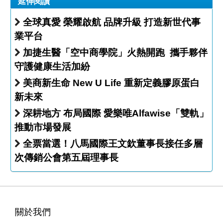
延伸閱讀
全球真愛 榮耀啟航 品牌升級 打造新世代事
業平台
加捷生醫「空中商學院」火熱開跑 攜手夥伴
守護健康生活加紛
美商新生命 New U Life 重新定義膠原蛋白
新未來
深耕地方 布局國際 愛樂唯Alfawise「雙軌」
推動市場發展
全票當選！八馬國際王文欽董事長接任多層
次傳銷公會第五屆理事長
關於我們