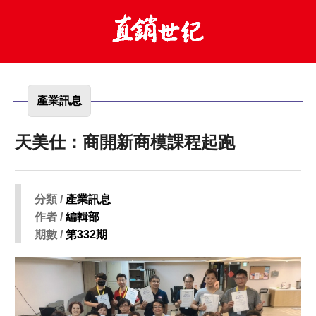
產業訊息
天美仕：商開新商模課程起跑
分類 /
產業訊息
作者 /
編輯部
期數 /
第332期