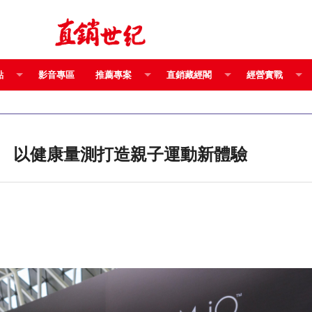
點
影音專區
推薦專案
直銷藏經閣
經營實戰
NU SKIN 攜手奧會「小小英雄運動會」 以健康量測打造親子運動新體驗