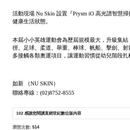
活動現場 Nu Skin 設置『Prysm iO 
健康生活狀態。
本屆小小英雄運動會為歷屆規模最大，升級集結 
徑、足球、柔道、舉重、棒球、帆船、擊劍、射箭
多接觸各類奧運項目，讓運動習慣從幼兒階段扎
如新 （NU SKIN）
聯絡專線：(02)8752-8555
102 感謝您閱讀直銷世紀數位版內容
瀏覽次數:
514