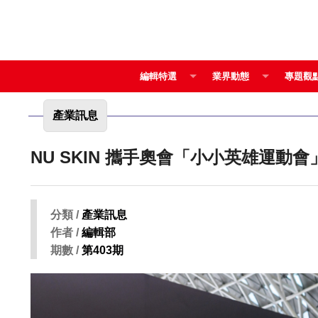
編輯特選
業界動態
專題觀
產業訊息
分類 /
產業訊息
作者 /
編輯部
期數 /
第403期