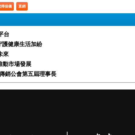
慧掃描儀
直銷
業平台
」火熱開跑 攜手夥伴守護健康生活加紛
白新未來
「雙軌」推動市場發展
傳銷公會第五屆理事長