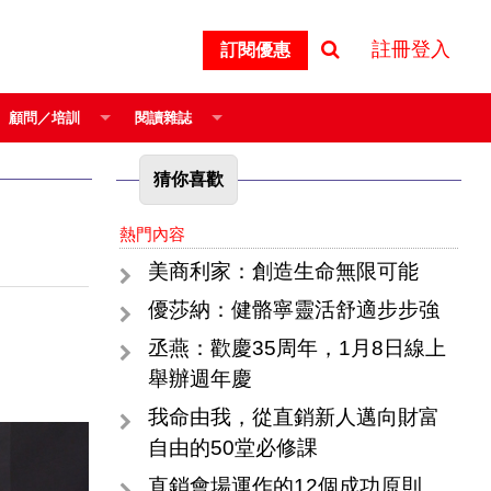
註冊登入
訂閱優惠
顧問／培訓
閱讀雜誌
猜你喜歡
熱門內容
美商利家：創造生命無限可能
優莎納：健骼寧靈活舒適步步強
丞燕：歡慶35周年，1月8日線上
舉辦週年慶
我命由我，從直銷新人邁向財富
自由的50堂必修課
直銷會場運作的12個成功原則