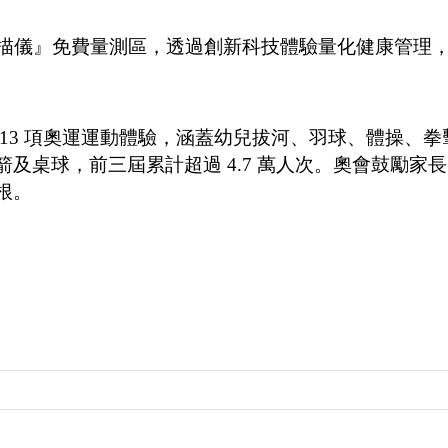
高光譜智慧掃描儀』免費量測區，透過創新科技體驗量化健康管
13 項奧運運動體驗，涵蓋幼兒拔河、羽球、體操、拳
及桌球，前三屆累計超過 4.7 萬人次。奧會鼓勵家
根。