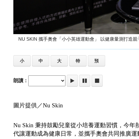
NU SKIN 攜手奧會「小小英雄運動會」
小
中
大
特
預
朗讀：
圖片提供／Nu Skin
Nu Skin 秉持鼓勵兒童從小培養運動習慣，
代讓運動成為健康日常，並攜手奧會共同推廣運