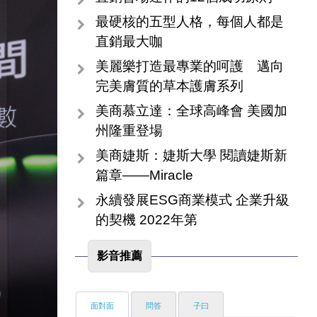
最硬核的五型人格，每個人都是
直銷最大咖
美麗樂打造最專業的呵護 邁向
完美膚質的草本護膚系列
美商慕立達：全球高峰會 美國加
州隆重登場
美商婕斯：婕斯大學 閱讀婕斯新
篇章——Miracle
永續發展ESG商業模式 企業升級
的契機 2022年第
影音推薦
面對面
問答
子曰