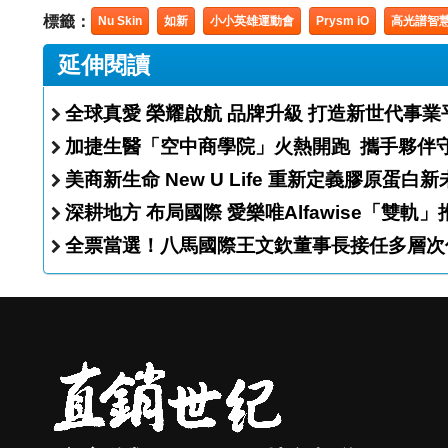
標籤：
Nu Skin
如新
小小英雄運動會
Prysm iO
高光譜智
延伸閱讀
全球真愛 榮耀啟航 品牌升級 打造新世代事
加捷生醫「空中商學院
美商新生命 New U Life 重新定義膠原蛋
深耕地方 布局國際 愛樂唯Alfawise
全票當選！八馬國際王文欽董事長接任多層次