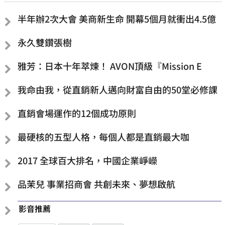
半年辦2次大會 美商新生命 開幕5個月就衝出4.5億
永久雙鑽張樹
雅芳：日本十年萃煉！ AVON頂級『Mission E
我命由我，從直銷新人邁向財富自由的50堂必修課
直銷會場運作的12個成功原則
最硬核的五型人格，每個人都是直銷最大咖
2017 全球百大排名，中國企業崢嶸
品茉兒 事業招商會 共創未來、夢想啟航
影音推薦