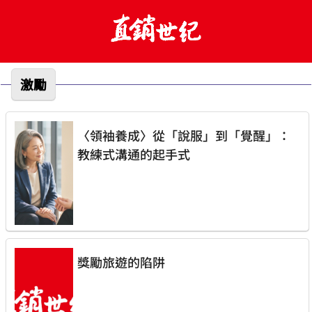
激勵
〈領袖養成〉從「說服」到「覺醒」：
教練式溝通的起手式
獎勵旅遊的陷阱