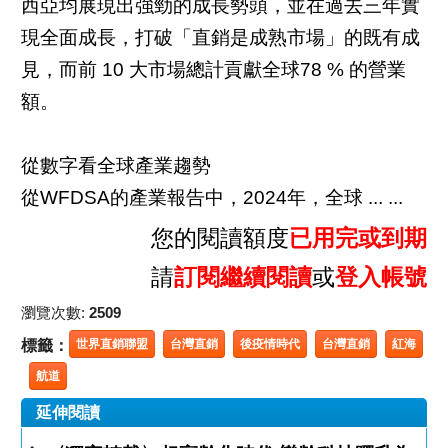
西亞均展現出強勁的成長勢頭，並在過去三年實
現全面成長，打破「直銷是成熟市場」的既有成
見，而前 10 大市場總計貢獻全球78 % 的營業
額。
從數字看全球產業趨勢
從WFDSA的產業報告中，2024年，全球 ... ...
您的閱讀額度
已用完或到期
請
訂閱繼續閱讀
或
登入帳號
瀏覽次數:
2509
標籤：
世界直銷聯盟
台灣直銷
後疫情時代
台灣直銷
紅海
航道
延伸閱讀