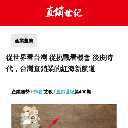
產業趨勢
從世界看台灣 從挑戰看機會 後疫時
代，台灣直銷業的紅海新航道
產業趨勢
/ 作者
艾敏
/ 直銷世紀
第400期