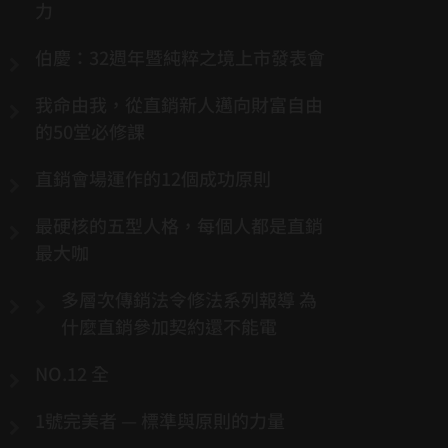
力
伯慶：32週年暨純粹之境上市發表會
我命由我，從直銷新人邁向財富自由
的50堂必修課
直銷會場運作的12個成功原則
最硬核的五型人格，每個人都是直銷
最大咖
多層次傳銷法令修法系列報導 為
什麼直銷參加契約還不能電
NO.12 全
1號完美者 — 標準與原則的力量