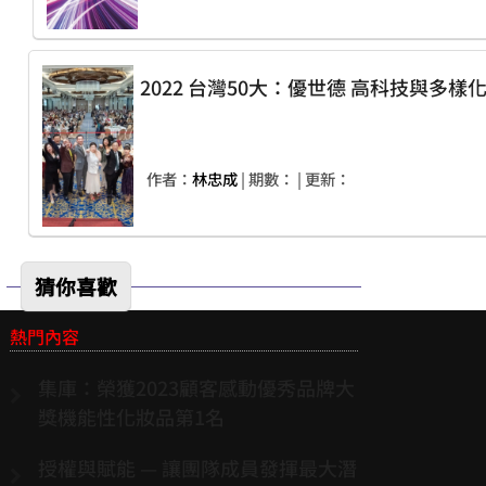
2022 台灣50大：優世
作者：
林忠成
| 期數：
| 更新：
猜你喜歡
熱門內容
集庫：榮獲2023顧客感動優秀品牌大
獎機能性化妝品第1名
授權與賦能 — 讓團隊成員發揮最大潛