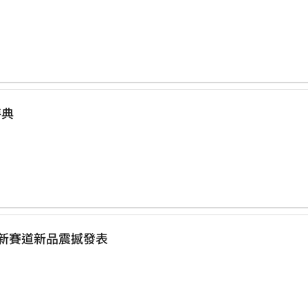
特典
：融合「動、敢、光」三元素 全新賽道新品震撼發表