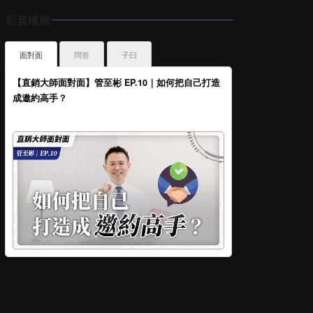
影音推薦
面對面
問答
子曰
【直銷大師面對面】管至彬 EP.10｜如何把自己打造
成邀約高手？