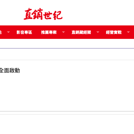
點
影音專區
推薦專案
直銷藏經閣
經營實戰
、動能全面啟動