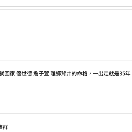
【福建代表】 原本只想存到10萬人民幣就回家 優世德 詹子萱 離鄉背井的命格，一出走就是35年
族群