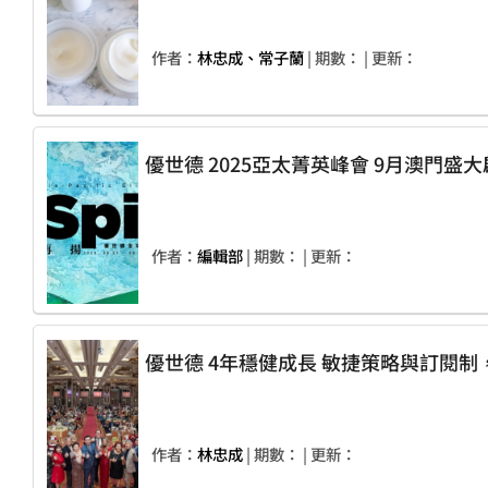
作者：
林忠成、常子蘭
| 期數：
| 更新：
優世德 2025亞太菁英峰會 9月澳門盛
作者：
編輯部
| 期數：
| 更新：
優世德 4年穩健成長 敏捷策
作者：
林忠成
| 期數：
| 更新：