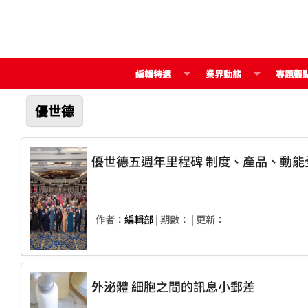
編輯特選
業界動態
專題觀
優世德
優世德五週年里程碑 制度、產品
作者：
編輯部
| 期數：
| 更新：
外泌體 細胞之間的訊息小郵差