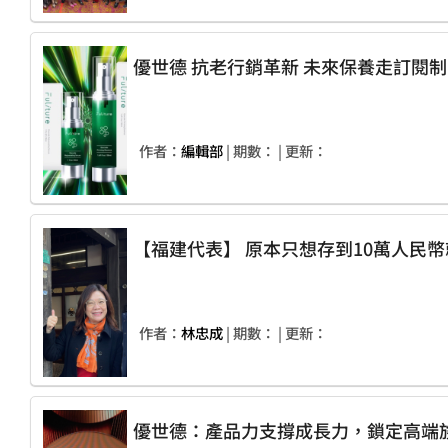
優世德 抗老行銷革新 未來保養走訂閱制
作者：
編輯部
| 期數：
| 更新：
作者：
林忠成
| 期數：
| 更新：
優世德：產品力支撐成長力，鎖定高端