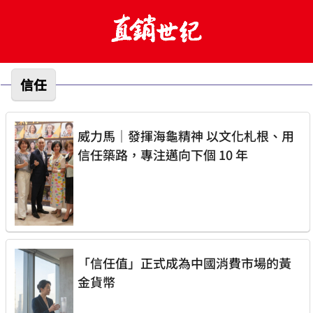
信任
威力馬｜發揮海龜精神 以文化札根、用
信任築路，專注邁向下個 10 年
「信任值」正式成為中國消費市場的黃
金貨幣