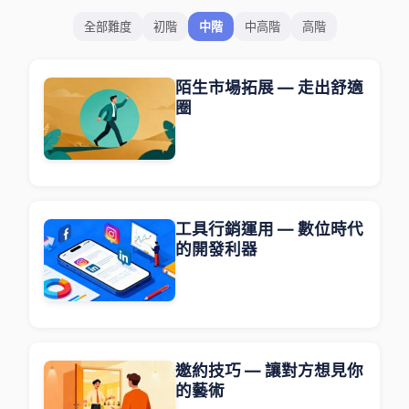
全部難度
初階
中階
中高階
高階
陌生市場拓展 — 走出舒適
圈
工具行銷運用 — 數位時代
的開發利器
邀約技巧 — 讓對方想見你
的藝術