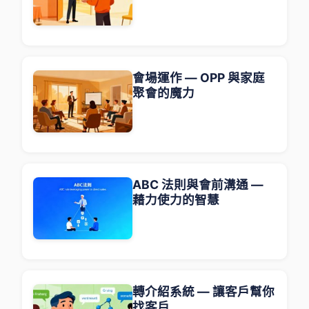
會場運作 — OPP 與家庭
聚會的魔力
ABC 法則與會前溝通 —
藉力使力的智慧
轉介紹系統 — 讓客戶幫你
找客戶