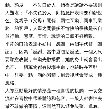
動、態度。「不失口於人」指得是講話不要讓別
人難堪；「不失色於人」則指臉部表情要和顏悅
色。從親子（父母）關係、兩性互動、同事到業
務上的客戶，人際之間很多不愉快的爭執是來自
於行動、態度、表情、說話的口氣不好所致。
平常的口語表達不妨用「感謝」兩個字代替「謝
謝」，因為「感謝」當中還包括感激。一個人只
要願意改變，主動先散播愛，她的身上就會發出
光芒。一切萬物都有磁場生命，也隨時在互動
中，只要一點一滴的累積，到最後就會變成一種
風格。
人際互動最好的情形是一種喜悅的接觸，一切交
流都在喜悅中帶著體諒和包容。一般人都害怕去
做不敢做的事情，這固然可以避免失望、尷尬、