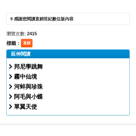
9 感謝您閱讀直銷世紀數位版內容
瀏覽次數:
2415
標籤：
直銷
延伸閱讀
邦尼學跳舞
霧中仙境
河蚌與珍珠
阿毛與小蝶
單翼天使