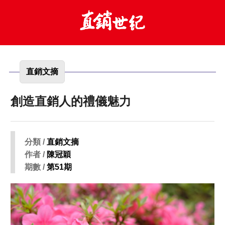
直銷文摘
創造直銷人的禮儀魅力
分類 /
直銷文摘
作者 /
陳冠穎
期數 /
第51期