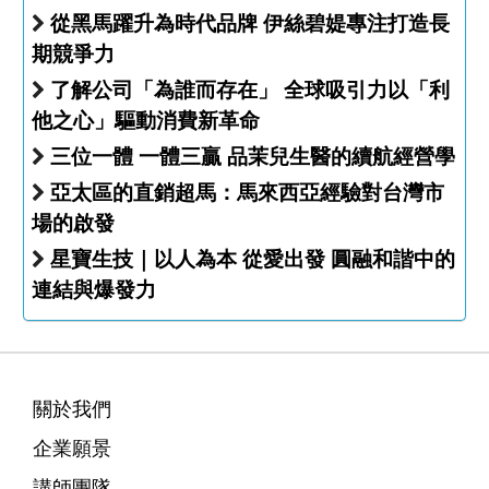
從黑馬躍升為時代品牌 伊絲碧媞專注打造長
期競爭力
了解公司「為誰而存在」 全球吸引力以「利
他之心」驅動消費新革命
三位一體 一體三贏 品茉兒生醫的續航經營學
亞太區的直銷超馬：馬來西亞經驗對台灣市
場的啟發
星寶生技｜以人為本 從愛出發 圓融和諧中的
連結與爆發力
關於我們
企業願景
講師團隊