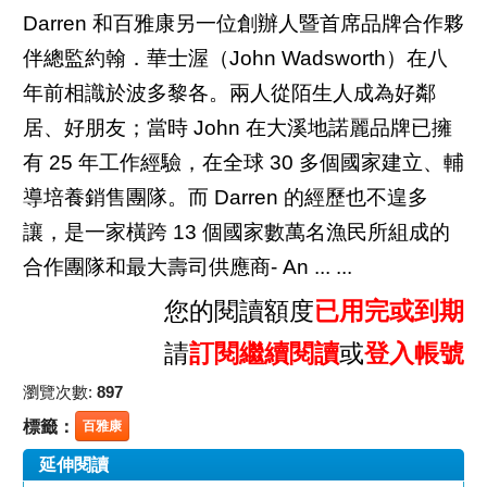
Darren 和百雅康另一位創辦人暨首席品牌合作夥
伴總監約翰．華士渥（John Wadsworth）在八
年前相識於波多黎各。兩人從陌生人成為好鄰
居、好朋友；當時 John 在大溪地諾麗品牌已擁
有 25 年工作經驗，在全球 30 多個國家建立、輔
導培養銷售團隊。而 Darren 的經歷也不遑多
讓，是一家橫跨 13 個國家數萬名漁民所組成的
合作團隊和最大壽司供應商- An ... ...
您的閱讀額度
已用完或到期
請
訂閱繼續閱讀
或
登入帳號
瀏覽次數:
897
標籤：
百雅康
延伸閱讀