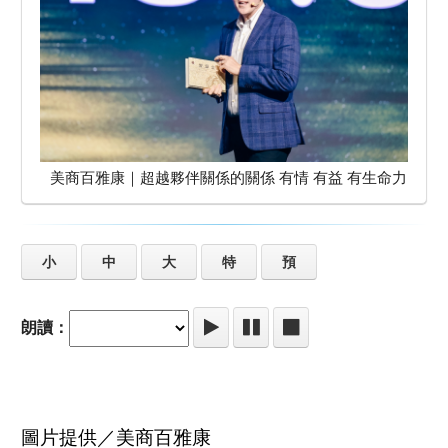
美商百雅康｜超越夥伴關係的關係 有情 有益 有生命力
小
中
大
特
預
朗讀：
圖片提供／美商百雅康