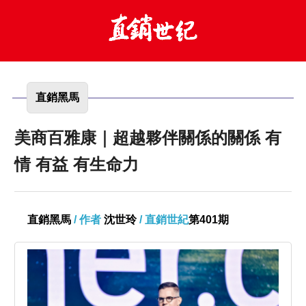
直銷黑馬
美商百雅康｜超越夥伴關係的關係 有
情 有益 有生命力
直銷黑馬
/ 作者
沈世玲
/ 直銷世紀
第401期