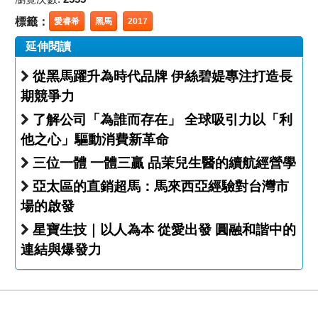
標籤：
愛睿希
黑馬
2017
延伸閱讀
從黑馬躍升為時代品牌 伊絲碧媞專注打造長
期競爭力
了解公司「為誰而存在」 全球吸引力以「利
他之心」驅動消費新革命
三位一體 一體三贏 品茉兒生醫的續航經營學
亞太區的直銷超馬：馬來西亞經驗對台灣市
場的啟發
星寶生技｜以人為本 從愛出發 圓融和諧中的
連結與爆發力