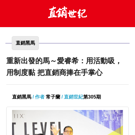
直銷黑馬
重新出發的馬～愛睿希：用活動吸，
用制度黏 把直銷商捧在手掌心
直銷黑馬
/ 作者
常子蘭
/ 直銷世紀
第305期