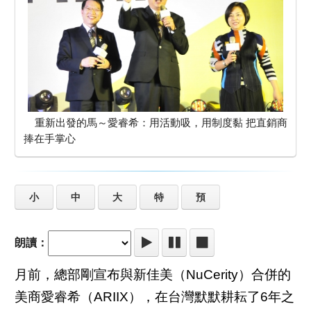
重新出發的馬～愛睿希：用活動吸，用制度黏 把直銷商
捧在手掌心
小
中
大
特
預
朗讀：
月前，總部剛宣布與新佳美（NuCerity）合併的
美商愛睿希（ARIIX），在台灣默默耕耘了6年之