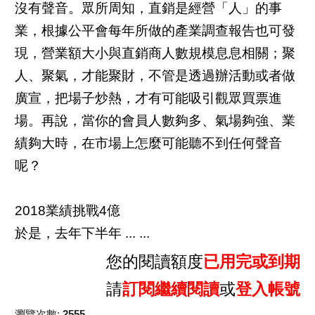
沒有聲音。眾所周知，直銷是經營「人」的事
業，根據公平會每年所做的產業調查報告也可發
現，營業額大小與直銷商人數規模息息相關；聚
人、聚氣，才能聚財，不管是透過辦活動或者做
廣宣，把場子炒熱，才有可能吸引觀眾買票進
場。再說，當你的會員人數夠多、氣場夠強、業
績夠大時，在市場上怎麼可能聽不到任何聲音
呢？
2018業績挑戰4億
於是，去年下半年 ... ...
您的閱讀額度
已用完或到期
請
訂閱繼續閱讀
或
登入帳號
瀏覽次數:
2555