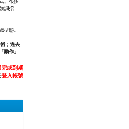
式。很多
強調招
織型態。
術；過去
「動作」
用完或到期
或
登入帳號