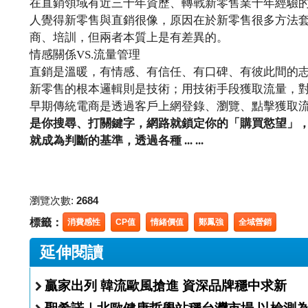
在直銷領域有近三十年資歷、轉戰新零售業十年經驗
人覺得新零售與直銷很像，原因在於新零售很多方法
商、培訓，但兩者本質上是有差異的。
情感關係VS.流量管理
直銷是溫暖，有情感、有信任、有口碑、有彼此間的
新零售的根本邏輯則是技術；用技術手段獲取流量，
早期傳統電商是透過客戶上網登錄、瀏覽、點擊獲取
是你搜尋、打關鍵字，網路就鎖定你的「購買慾望」
就成為判斷的基準，透過各種 ... ...
瀏覽次數:
2684
標籤：
消費感性
CP值
情緒價值
鄭鳳強
全域營銷
延伸閱讀
贏家出列 韓流歐風搶進 資深品牌穩中求新