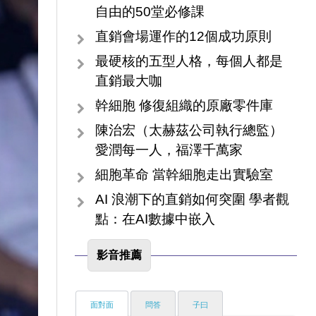
自由的50堂必修課
直銷會場運作的12個成功原則
最硬核的五型人格，每個人都是
直銷最大咖
幹細胞 修復組織的原廠零件庫
陳治宏（太赫茲公司執行總監）
愛潤每一人，福澤千萬家
細胞革命 當幹細胞走出實驗室
AI 浪潮下的直銷如何突圍 學者觀
點：在AI數據中嵌入
影音推薦
面對面
問答
子曰