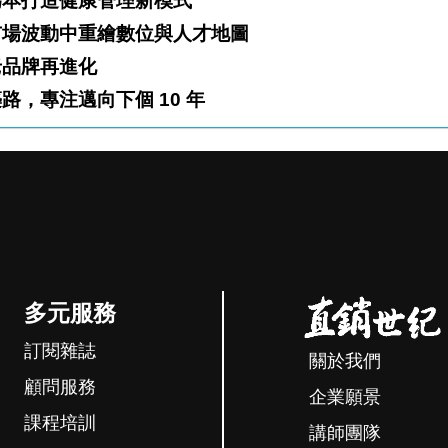
哲學站穩台灣市場 以檢測為本打造健康管理新模式
美｜以「不變的北極星」為指引 在市場波動中重繪數位與人才地圖
力x數位力 老品牌再進化
、用信任築路，專注邁向下個 10 年
多元服務
訂閱雜誌
關於我們
顧問服務
企業願景
課程培訓
講師團隊