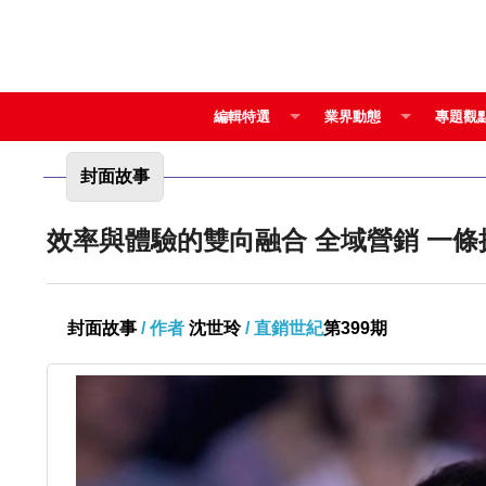
編輯特選
業界動態
專題觀
封面故事
效率與體驗的雙向融合 全
封面故事
/ 作者
沈世玲
/ 直銷世紀
第399期