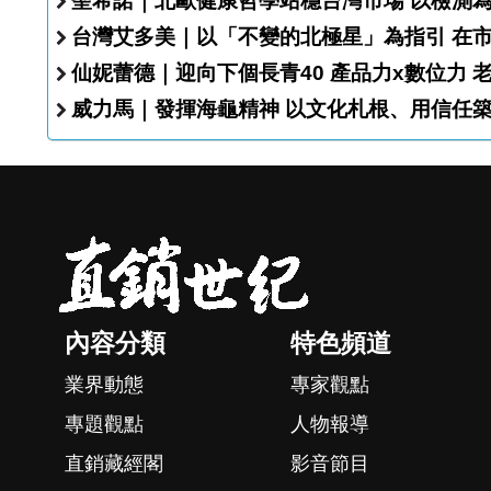
聖希諾｜北歐健康
台灣艾多
仙妮蕾德｜迎向下個長青40 產品
威力馬｜發揮海龜精神 以文化札根
內容分類
特色頻道
業界動態
專家觀點
專題觀點
人物報導
直銷藏經閣
影音節目