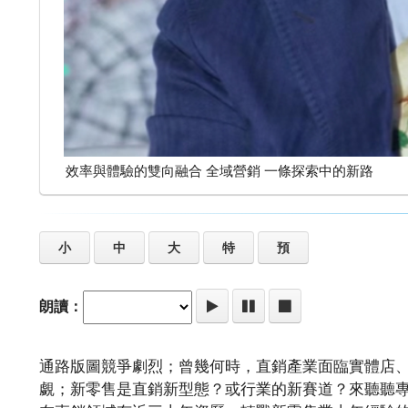
效率與體驗的雙向融合 全域營銷 一條探索中的新路
小
中
大
特
預
朗讀：
通路版圖競爭劇烈；曾幾何時，直銷產業面臨實體店
覷；新零售是直銷新型態？或行業的新賽道？來聽聽