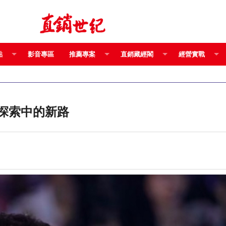
點
影音專區
推薦專案
直銷藏經閣
經營實戰
域營銷 一條探索中的新路