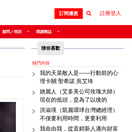
註冊登入
訂閱優惠
顧問／培訓
閱讀雜誌
猜你喜歡
熱門內容
我的天菜敵人是——行動前的心
理卡關 聖希諾 吳艾琦
姚麗人（艾多美公司玫瑰大師）
現在的低頭，是為了以後的
洪淑瑛（凱麗環球台灣總經理）
不僅要利用時間，更要利用
我命由我，從直銷新人邁向財富