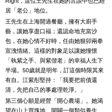
Right，這位王先生在她的言談中也已經
居「老公」地位。
王先生在上海開過餐廳，擁有大廚手
藝，讓她享盡口福；還認命地充當沙
包，在她心情不好時，任由她狠卯兩拳
宣洩情緒。這樣的對象足以讓她憧憬
「執紫之手、與紫偕老」的幸福人生下
半場。50歲就是明年，訂這個時限其來
有自。江紫彤堅持：「我要把前債還
清，先把自己的事處理乾淨。」
第三個心願是經營「開心農場」。她渴
望在山上買塊地、開闢一個類似養生