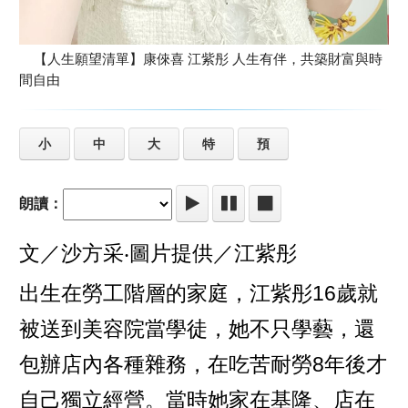
【人生願望清單】康倈喜 江紫彤 人生有伴，共築財富與時
間自由
小
中
大
特
預
朗讀：
文／沙方采‧圖片提供／江紫彤
出生在勞工階層的家庭，江紫彤16歲就
被送到美容院當學徒，她不只學藝，還
包辦店內各種雜務，在吃苦耐勞8年後才
自己獨立經營。當時她家在基隆、店在