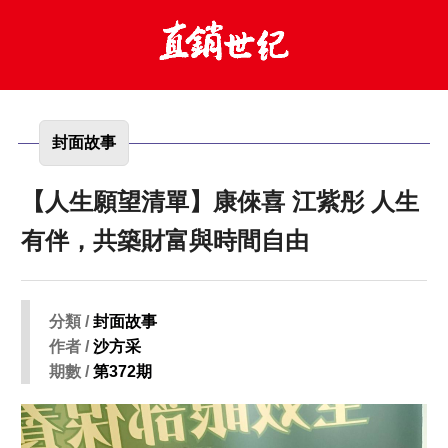
封面故事
【人生願望清單】康倈喜 江紫彤 人生
有伴，共築財富與時間自由
分類 /
封面故事
作者 /
沙方采
期數 /
第372期