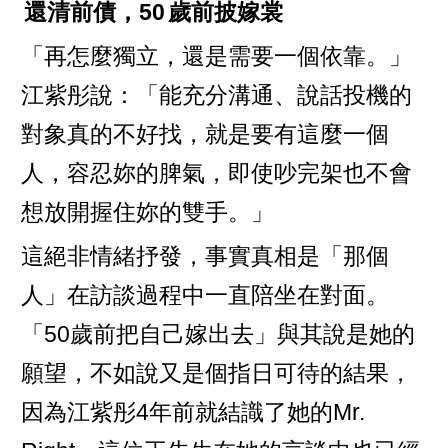
還清前債，50
歲前披嫁裳
「再怎麼獨立，還是需要一個依靠。」
江紫彤說：「能充分溝通、說話投機的
對象真的不好找，就是要有這麼一個
人，容忍妳的脾氣，即使吵完架也不會
想放開握住妳的雙手。」
這絕非情緒抒發，事實真相是「那個
人」在訪談過程中一直陪坐在對面。
「50歲前把自己嫁出去」與其說是她的
願望，不如說又是個指日可待的結果，
因為江紫彤4年前就結識了她的Mr.