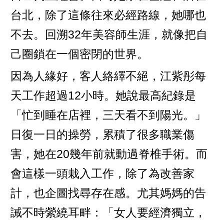
台北，除了這條往來必經路線，她哪也
不去。回溯32年美容師生涯，就像把自
己圈鎖在一個密閉的世界。
因為人緣好，客人絡繹不絕，江紫彤每
天工作超過12小時。她說最高紀錄是
「忙到睡在店裡，三天看不到陽光。」
日復一日的操勞，累積了很多職業傷
害，她在20幾年前就動過脊椎手術。而
會這樣一頭栽入工作，除了為改善家
計，也企圖找尋存在感。尤其媽媽的告
誡不時縈繞耳畔：「女人要經濟獨立，