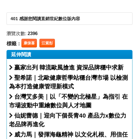
401 感謝您閱讀直銷世紀數位版內容
瀏覽次數:
2396
標籤：
康倈喜
江紫彤
延伸閱讀
贏家出列 韓流歐風搶進 資深品牌穩中求新
聖希諾｜北歐健康哲學站穩台灣市場 以檢測
為本打造健康管理新模式
台灣艾多美｜以「不變的北極星」為指引 在
市場波動中重繪數位與人才地圖
仙妮蕾德｜迎向下個長青40 產品力x數位力
老品牌再進化
威力馬｜發揮海龜精神 以文化札根、用信任