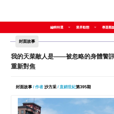
編輯特選
業界動態
專題觀
封面故事
我的天菜敵人是——被忽略的身體警訊 嘉康利 蕭慶輝、賴春霞 聽見重生的心跳，讓生
重新對焦
封面故事
/ 作者
沙方采
/ 直銷世紀
第395期