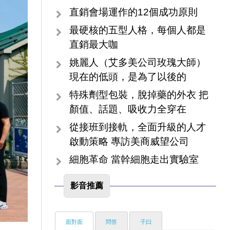
直銷會場運作的12個成功原則
最硬核的五型人格，每個人都是
直銷最大咖
姚麗人（艾多美公司玫瑰大師）
現在的低頭，是為了以後的
特殊劑型包裝，脫掉藥的外衣 把
顏值、話題、吸收力全穿在
從接班到接軌，全面升級的人才
啟動策略 專訪美商威望公司
細胞革命 當幹細胞走出實驗室
影音推薦
面對面
問答
子曰