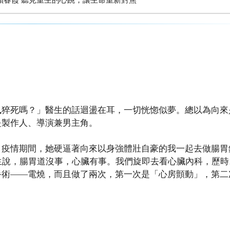
風猝死嗎？」醫生的話迴盪在耳，一切恍惚似夢。總以為向來
是製作人、導演兼男主角。
，疫情期間，她硬逼著向來以身強體壯自豪的我一起去做腸胃
生說，腸胃道沒事，心臟有事。我們旋即去看心臟內科，歷時
手術——電燒，而且做了兩次，第一次是「心房顫動」，第二