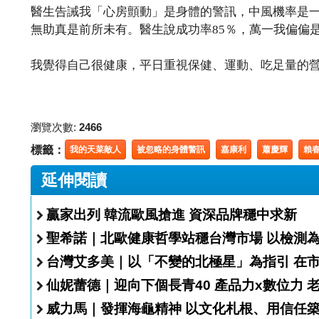
醫生告誡我「心房顫動」是身體的警訊，中風機率是一
無助真是前所未有。醫生說成功率85％，萬一我偏偏是
我覺得自己很健康，平日重視保健、運動、吃足量的營 ... 
瀏覽次數:
2466
標籤：
我的天菜敵人
被忽略的身體警訊
嘉康利
蕭慶輝
賴
延伸閱讀
贏家出列 韓流歐風搶進 資深品牌穩中求新
聖希諾｜北歐健康
台灣艾多
仙妮蕾德｜迎向下個長青40 產品
威力馬｜發揮海龜精神 以文化札根