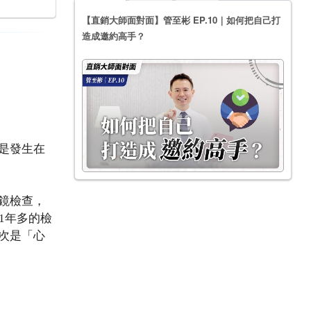
【直銷大師面對面】管至彬 EP.10｜如何把自己打
造成邀約高手？
是發生在
鏡檢查，
1年多的檢
次是「心