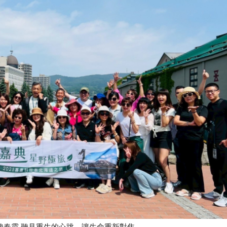
我的天菜敵人是——被忽略的身體警訊 嘉康利 蕭慶輝、賴春霞 聽見重生的心跳，讓生命重新對焦