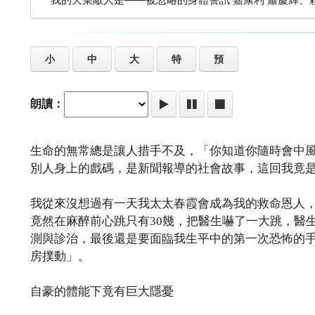
小
中
大
特
預
朗讀：
生命的無常總是讓人措手不及，「你知道你隨時會中
別人身上的戲碼，是新聞報導的社會故事，這回我竟
我從來沒想過有一天我太太春霞會成為我的救命恩人
竟然在麻醉前心跳只有30幾，把醫生嚇了一大跳，醫
測與診治，最後還是要面臨我生平中的第一次恐怖的
房撲動」。
自豪的體能下竟有巨大隱憂