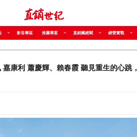
點
影音專區
推薦專案
直銷藏經閣
經營實戰
命