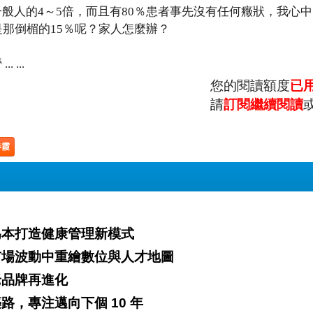
般人的4～5倍，而且有80％患者事先沒有任何癥狀，我心
那倒楣的15％呢？家人怎麼辦？
...
您的閱讀額度
已
請
訂閱繼續閱讀
春霞
哲學站穩台灣市場 以檢測為本打造健康管理新模式
美｜以「不變的北極星」為指引 在市場波動中重繪數位與人才地圖
力x數位力 老品牌再進化
、用信任築路，專注邁向下個 10 年