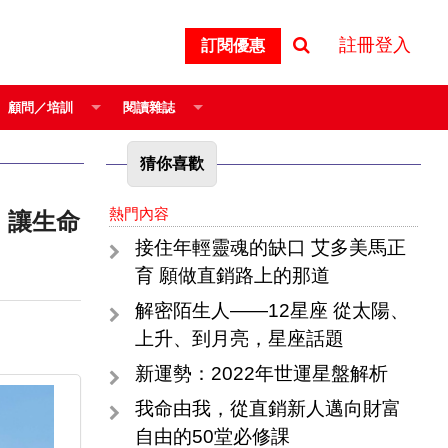
註冊登入
訂閱優惠
顧問／培訓
閱讀雜誌
猜你喜歡
熱門內容
接住年輕靈魂的缺口 艾多美馬正
育 願做直銷路上的那道
解密陌生人——12星座 從太陽、
上升、到月亮，星座話題
新運勢：2022年世運星盤解析
我命由我，從直銷新人邁向財富
自由的50堂必修課