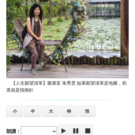
【人生願望清單】樂萊富 朱秀雲 如果願望清單是地圖，初
衷就是指南針
小
中
大
特
預
朗讀：