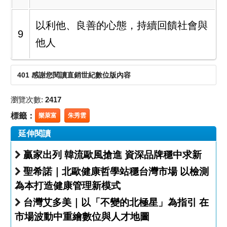
以利他、良善的心態，持續回饋社會與
9
他人
401 感謝您閱讀直銷世紀數位版內容
瀏覽次數:
2417
標籤：
樂萊富
朱秀雲
延伸閱讀
贏家出列 韓流歐風搶進 資深品牌穩中求新
聖希諾｜北歐健康哲學站穩台灣市場 以檢測
為本打造健康管理新模式
台灣艾多美｜以「不變的北極星」為指引 在
市場波動中重繪數位與人才地圖