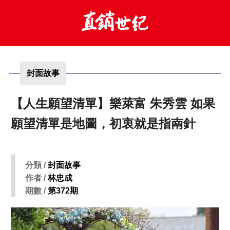
封面故事
【人生願望清單】樂萊富 朱秀雲 如果
願望清單是地圖，初衷就是指南針
分類 /
封面故事
作者 /
林忠成
期數 /
第372期