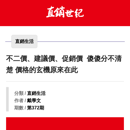
直銷生活
不二價、建議價、促銷價 傻傻分不清
楚 價格的玄機原來在此
分類 /
直銷生活
作者 /
戴學文
期數 /
第372期