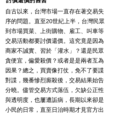
討價還價的舊習
自古以來，台灣市場一直存在著交易失
序的問題。直至20世紀上半，台灣民眾
到市場買菜、上街購物、雇工、叫車等
交易活動都要討價還價。這究竟是因為
商家不誠實、習於「灌水」？還是民眾
貪便宜，偏愛殺價？或者是是兩者互為
因果？總之，買賣像打仗，免不了要諜
對諜，幾番慘烈廝殺後，交易結果始告
分曉。儘管交易方式落伍，欠缺公正性
與透明度，也屢遭詬病，長期以來卻是
小民的日常，直至日治時期才見官方出