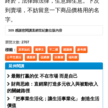
終於，法律歸法律，生意歸生意。下次
到賣場，不妨留意一下商品價格用的名
字。
309 感謝您閱讀直銷世紀數位版內容
瀏覽次數:
2707
標籤：
原來如此
戴學文
不二價
建議價
參考價
公平交易法
優惠價
促銷價
好康價
福利價
延伸閱讀
最難打贏的仗 不在市場 而是自己
財商思維：直銷業打造多元收入與被動收入
的關鍵路徑
「把事業生活化；讓生活事業化」 創造生活
價值