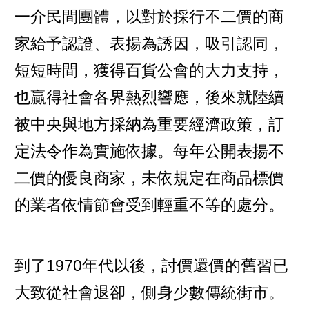
一介民間團體，以對於採行不二價的商
家給予認證、表揚為誘因，吸引認同，
短短時間，獲得百貨公會的大力支持，
也贏得社會各界熱烈響應，後來就陸續
被中央與地方採納為重要經濟政策，訂
定法令作為實施依據。每年公開表揚不
二價的優良商家，未依規定在商品標價
的業者依情節會受到輕重不等的處分。
到了1970年代以後，討價還價的舊習已
大致從社會退卻，側身少數傳統街市。