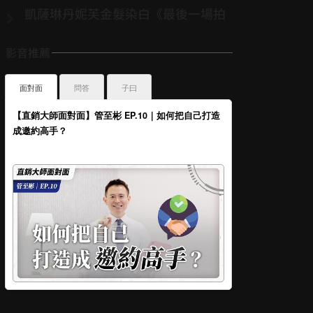
凱薩琳丹妮芙金髮染白《最後一場拍
影音推薦
面對面
問答
子曰
【直銷大師面對面】管至彬 EP.10｜如何把自己打造
成邀約高手？