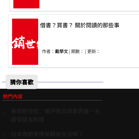
借書？買書？ 關於閱讀的那些事
作者：
戴學文
| 期數：
| 更新：
猜你喜歡
熱門內容
美商新世紀：獲評為全球業界第一名
最佳獎金制度
日本直銷業傳單戰術合法嗎？