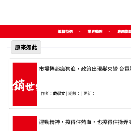
編輯特選
業界動態
專題觀
原來如此
市場捲起
作者：
戴學文
| 期數：
| 更新：
運動精神，撐得住熱血，也撐得住操弄