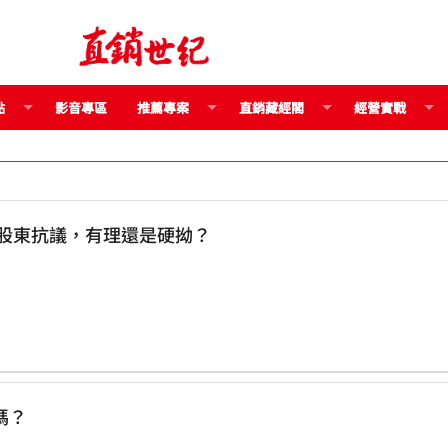
點
影音專區
推薦專案
直銷藏經閣
經營實戰
瘋狗浪，政策出現髮夾彎 台電股東抗議，有理還是硬拗？
嗎？