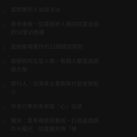
直銷業的人治與法治
我命由我，從直銷新人邁向財富自由
的50堂必修課
直銷會場運作的12個成功原則
最硬核的五型人格，每個人都是直銷
最大咖
發行人：台灣本土直銷為什麼愈做愈
小
分享行業的未來從「心」出發
雅芳：夏季禪風保養術，打造晶透感
の水耀光 就靠雅芳神「酵