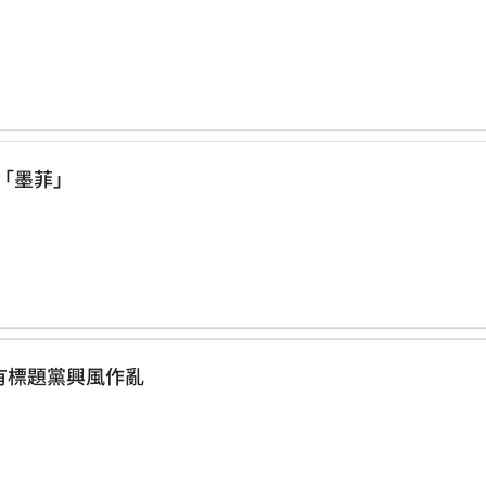
一切都是「墨菲」
200年前就有標題黨興風作亂