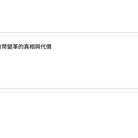
停鑄1分硬幣，台灣計畫改版鈔票 貨幣變革的真相與代價