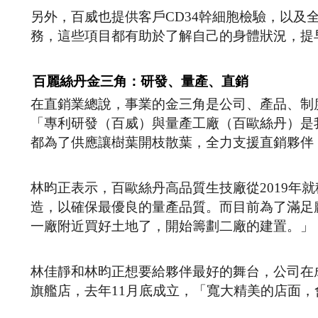
另外，百威也提供客戶CD34幹細胞檢驗，以及
務，這些項目都有助於了解自己的身體狀況，提
百麗絲丹金三角：研發、量產、直銷
在直銷業總說，事業的金三角是公司、產品、制
「專利研發（百威）與量產工廠（百歐絲丹）是
都為了供應讓樹葉開枝散葉，全力支援直銷夥伴
林昀正表示，百歐絲丹高品質生技廠從2019年
造，以確保最優良的量產品質。而目前為了滿足
一廠附近買好土地了，開始籌劃二廠的建置。」
林佳靜和林昀正想要給夥伴最好的舞台，公司在
旗艦店，去年11月底成立，「寬大精美的店面，