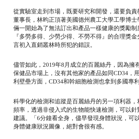
從實驗室走到市場，既要研究和開發，還要負責
董事長，林昀正頂著美國德州農工大學工學博士
倆一開始為了無法訂出和產品一樣健康的獎勵制
『多勞多得、少勞少得、不勞不得』的合理獎金
言初入直銷叢林時所犯的錯誤。
儘管如此，2019年8月成立的百麗絲丹，因為擁
保健品市場上，沒有其他家的產品如同CD34
利壁壘方面，CD34和幹細胞檢測也拿到多國專
科學化的檢測和追蹤是百麗絲丹的另一項利器，
頻率，透過非侵入式的生物能快速檢測，可以針
建議。「6分鐘看全身，儘早發現身體狀況，可
身體健康狀況圖像，絕對會很有感。