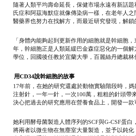
隨著人類平均壽命延長，保健市場永遠有新話題
氏症和阿茲海默症就像傳染病一樣，在老年人之
醫藥界也努力在找解方，而最近研究發現，解鎖
「身體內能夠起到更新作用的細胞就是幹細胞，
年，幹細胞正是人類延緩巴金森症惡化的一個解
學位，回國後任教於宜蘭大學，百麗絲丹總裁林
用CD34說幹細胞的故事
17年前，在她的研究還處於動物實驗階段時，
注射針，一年一針，一次100萬，粗粗的針頭
決心把過去的研究應用在營養食品上，開發一款
她利用酵母菌製造人體序列的SCF與G-CSF蛋
將兩者以微生物在無塵室大量製造，並予以鈍化