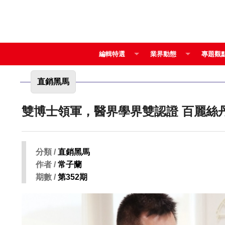
編輯特選
業界動態
專題觀
直銷黑馬
分類 /
直銷黑馬
作者 /
常子蘭
期數 /
第352期