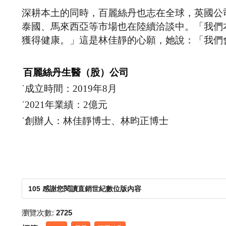
深耕本土的同時，百麗絲丹也志在全球，英國公
泰國、馬來西亞等市場也在陸續洽談中。「我們
獲得健康。」這是林佳靜的心願，她說：「我們
百麗絲丹生醫（股）公司
˙成立時間：2019年8月
˙2021年業績：2億元
˙創辦人：林佳靜博士、林昀正博士
105 感謝您閱讀直銷世紀數位版內容
瀏覽次數:
2725