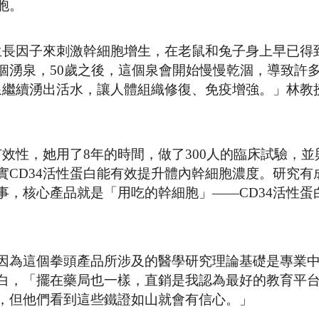
胞。
胞生長因子來刺激幹細胞增生，在老鼠和兔子身上早已得
個湧泉，50歲之後，這個泉會開始慢慢乾涸，導致許
湧泉繼續湧出活水，讓人體組織修復、免疫增強。」林教
有效性，她用了8年的時間，做了300人的臨床試驗，並
實CD34活性蛋白能有效提升體內幹細胞濃度。研究有
，核心產品就是「用吃的幹細胞」——CD34活性蛋
因為這個拳頭產品所涉及的醫學研究理論基礎是專業
白，「擺在藥局也一樣，直銷是我認為最好的教育平
，但他們看到這些鐵證如山就會有信心。」