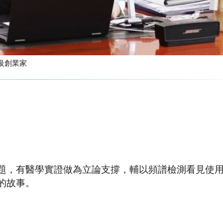
技力打造高年級創業家
題，有醫學實證做為立論支撐，輔以頻譜檢測看見使
的故事。