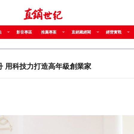
點
影音專區
推薦專案
直銷藏經閣
經營實戰
雙博士領軍，醫界學界雙認證 百麗絲丹 用科技力打造高年級創業家