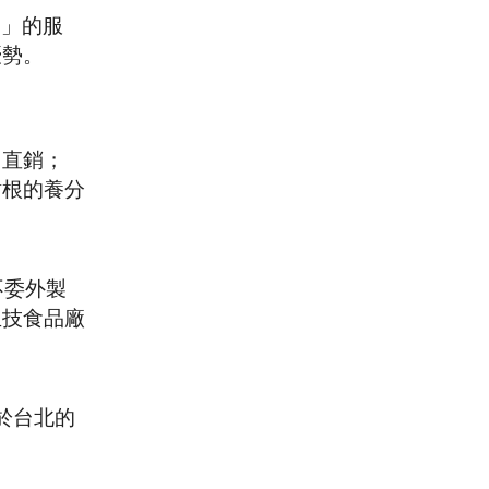
測」的服
優勢。
、直銷；
樹根的養分
不委外製
生技食品廠
於台北的