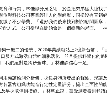
教育和行銷，林佳靜分身乏術，於是把弟弟從大陸找
學位與科技公司專業經理人的學經歷，同樣沒有直銷
度繳了不少學費。「還好我們後來找到對的顧問團隊
分配方式，公司從現在開始會是一個嶄新的局面。」
有獨一無二的優勢，2020年業績就站上2億新台幣，「
，用口服方式激活自體幹細胞活化，並且提供科學化的追
利，我們絕對是獨步全球。」林佳靜信心十足。
利用頻譜檢測分析儀，採集身體所發出的聲波、形譜
對各器官組織功能進行定性定量評分，提出全面性的
以及早採取停損措施。」林昀正說，當受測者看到頻譜