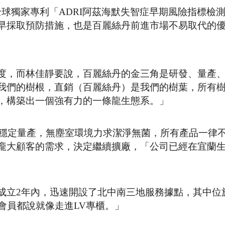
全球獨家專利「ADRI阿茲海默失智症早期風險指標檢
早採取預防措施，也是百麗絲丹前進市場不易取代的
度，而林佳靜要說，百麗絲丹的金三角是研發、量產
我們的樹根，直銷（百麗絲丹）是我們的樹葉，所有
，構築出一個強有力的一條龍生態系。」
就穩定量產，無塵室環境力求潔淨無菌，所有產品一律
龐大顧客的需求，決定繼續擴廠，「公司已經在宜蘭
成立2年內，迅速開設了北中南三地服務據點，其中位
會員都說就像走進LV專櫃。」