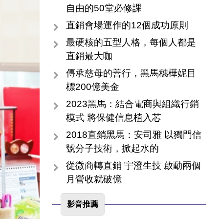
自由的50堂必修課
直銷會場運作的12個成功原則
最硬核的五型人格，每個人都是
直銷最大咖
傳承慈母的善行，黑馬穗樺妮目
標200億美金
2023黑馬：結合電商與組織行銷
模式 將保健信息植入芯
2018直銷黑馬：安司雅 以獨門信
號分子技術，掀起水的
從微商轉直銷 宇澄生技 啟動兩個
月營收就破億
影音推薦