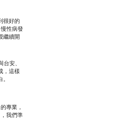
到很好的
多慢性病發
授繼續開
與台安、
成，這樣
白。
中的專業，
台，我們準