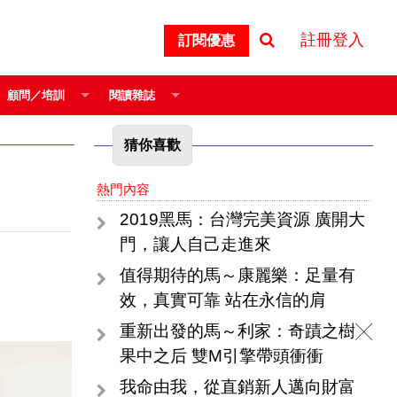
註冊登入
訂閱優惠
顧問／培訓
閱讀雜誌
猜你喜歡
熱門內容
2019黑馬：台灣完美資源 廣開大
門，讓人自己走進來
值得期待的馬～康麗樂：足量有
效，真實可靠 站在永信的肩
重新出發的馬～利家：奇蹟之樹╳
果中之后 雙M引擎帶頭衝衝
我命由我，從直銷新人邁向財富