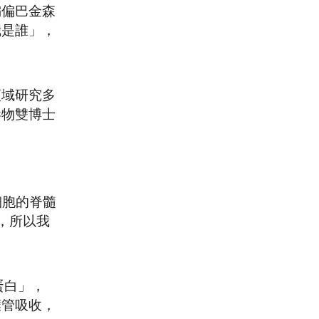
偏偏巴金森
我是誰」，
領域研究多
毒物雙博士
細胞的脊髓
，所以我
蛋白」，
糜管吸收，