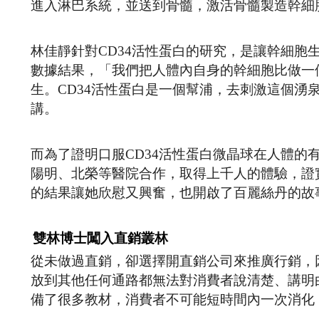
進入淋巴系統，並送到骨髓，激活骨髓製造幹細
林佳靜針對CD34活性蛋白的研究，是讓幹細
數據結果，「我們把人體內自身的幹細胞比做一
生。CD34活性蛋白是一個幫浦，去刺激這個
講。
而為了證明口服CD34活性蛋白微晶球在人體的
陽明、北榮等醫院合作，取得上千人的體驗，證
的結果讓她欣慰又興奮，也開啟了百麗絲丹的故事
雙林博士闖入直銷叢林
從未做過直銷，卻選擇開直銷公司來推廣行銷，
放到其他任何通路都無法對消費者說清楚、講明
備了很多教材，消費者不可能短時間內一次消化