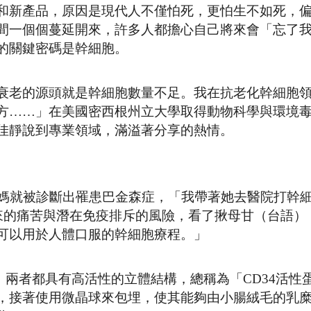
和新產品，原因是現代人不僅怕死，更怕生不如死，
間一個個蔓延開來，許多人都擔心自己將來會「忘了
的關鍵密碼是幹細胞。
衰老的源頭就是幹細胞數量不足。我在抗老化幹細胞
方……」在美國密西根州立大學取得動物科學與環境
佳靜說到專業領域，滿溢著分享的熱情。
媽媽就被診斷出罹患巴金森症，「我帶著她去醫院打幹
帶來的痛苦與潛在免疫排斥的風險，看了揪母甘（台語）
可以用於人體口服的幹細胞療程。」
白，兩者都具有高活性的立體結構，總稱為「CD34活性
，接著使用微晶球來包埋，使其能夠由小腸絨毛的乳