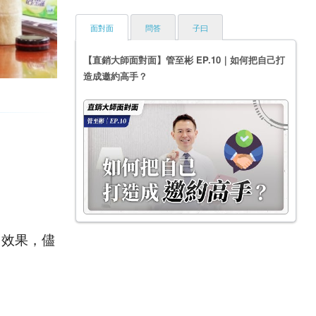
面對面
問答
子曰
【直銷大師面對面】管至彬 EP.10｜如何把自己打
造成邀約高手？
用效果，儘