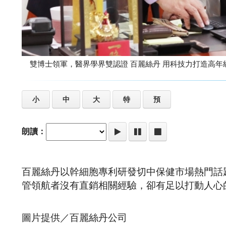
雙博士領軍，醫界學界雙認證 百麗絲丹 用科
小
中
大
特
預
朗讀：
百麗絲丹以幹細胞專利研發切中保健市場熱門話
管領航者沒有直銷相關經驗，卻有足以打動人心
圖片提供／百麗絲丹公司