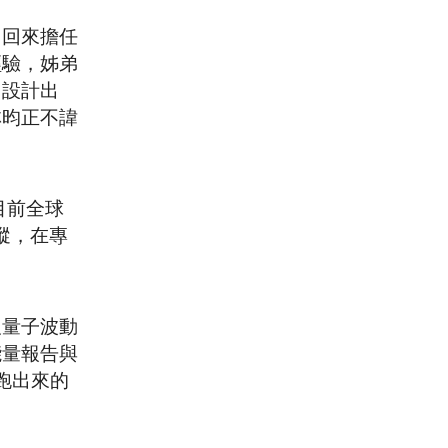
了回來擔任
經驗，姊弟
，設計出
林昀正不諱
目前全球
蹤，在專
及量子波動
能量報告與
跑出來的