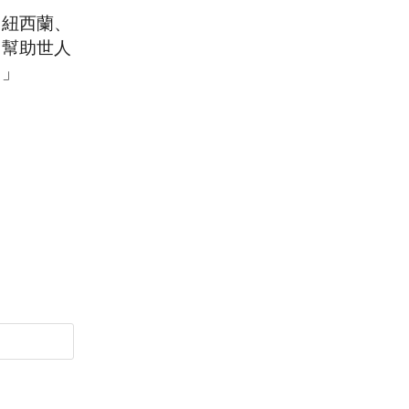
，紐西蘭、
，幫助世人
。」