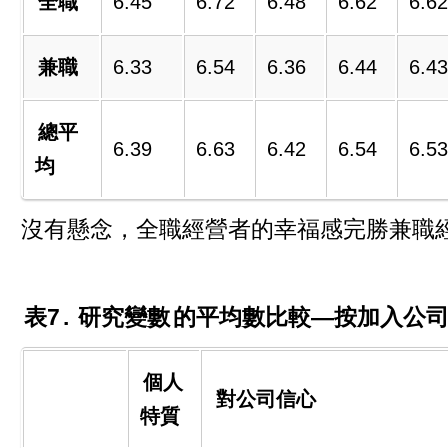
全職
6.45
6.72
6.48
6.62
6.62
兼職
6.33
6.54
6.36
6.44
6.43
總平
6.39
6.63
6.42
6.54
6.53
均
沒有懸念，全職經營者的幸福感完勝兼職
表7
.
研究變數
的平均數比較—按加入公
個人
對公司信心
特質