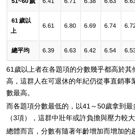
51~60
歲
6.41
6.71
6.38
6.63
6.6
61
歲以
6.61
6.80
6.69
6.74
6.7
上
總平均
6.39
6.63
6.42
6.54
6.5
61歲以上者在各題項的分數幾乎都高於其
高，這群人在可退休的年紀仍從事直銷事
數最高。
而各題項分數最低的，以41～50歲拿到最
（3項），這群中壯年或許負擔與壓力較
總體而言，分數有隨著年齡增加而增加的