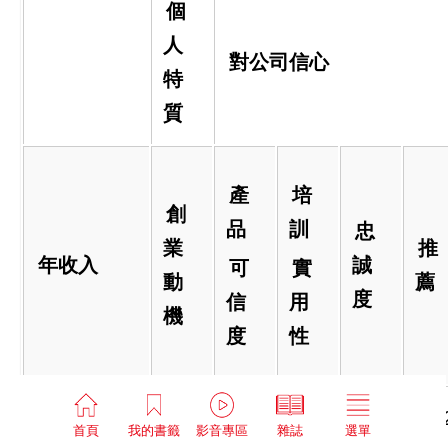
個
人
對公司信心
特
質
產
培
創
品
訓
忠
業
推
年收入
誠
可
實
動
薦
度
信
用
機
度
性
50
萬以下
6.43
6.63
6.45
6.54
6.5
首頁
我的書籤
影音專區
雜誌
選單