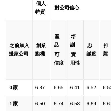
個人
對公司信心
特質
產
培
品
訓
之前加入
創業
忠
推
幾家公司
動機
誠度
薦
可
實
信度
用性
0
家
6.37
6.65
6.41
6.52
6.5
1
家
6.50
6.74
6.58
6.69
6.6