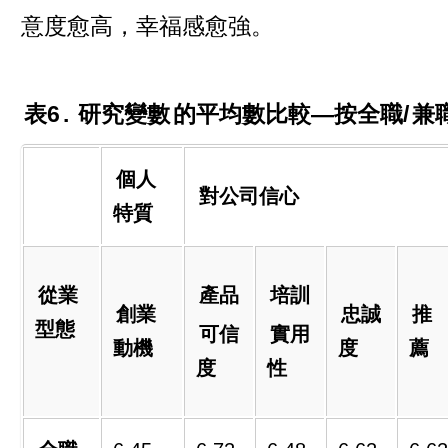
意度愈高，幸福感愈強。
表6
.
研究變數
的平均數比較—按全職/
兼
個人
對公司信心
特質
從業
產品
培訓
創業
忠誠
推
型態
可信
實用
動機
度
薦
度
性