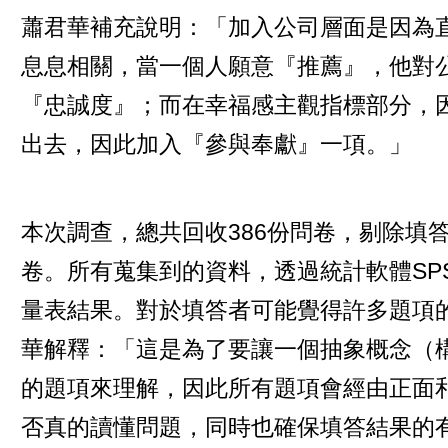
蕭君華補充說明：「加入公司層面是因為
息息相關，當一個人願意『推薦』，他對
『忠誠度』；而在幸福感主觀指標部分，
出去，因此加入『參與奉獻』一項。」
本次調查，總共回收386份問卷，剔除填答
卷。所有蒐集到的資料，透過統計軟體SP
量表結果。對於填答者可能覺得許多題項
華解釋：「這是為了要讓一個抽象概念（
的題項來理解，因此所有題項會經由正面
否真的讀懂問題，同時也確保填答結果的