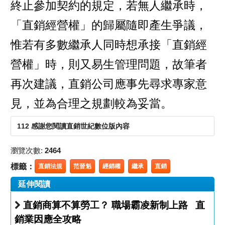
終止參加契約的規定，若無人繼承時，
「直銷經營權」的歸屬隨即產生爭議，
惟若有多數繼承人同時想承接「直銷經
營權」時，則又易生管理問題，故筆者
再次建議，直銷公司應事先尋求專家意
見，並為合理之規劃較為妥當。
112 感謝您閱讀直銷世紀數位版內容
瀏覽次數:
2464
標籤：
直銷法規
范晉魁
經銷權
繼承
直銷
延伸閱讀
直銷商算不算勞工？ 職場霸凌新制上路 直
銷業因應全攻略