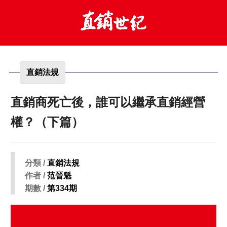
直銷法規
直銷商死亡後，誰可以繼承直銷經營
權？（下篇）
分類 /
直銷法規
作者 /
范晉魁
期數 /
第334期