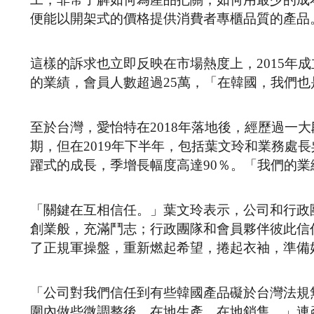
便能以開架式的價格提供消費者專櫃品質的產品
這樣的訴求也立即反映在市場熱度上，2015年
的業績，會員人數超過25萬，「在韓國，我們
至於台灣，愛怡特在2018年落地後，經歷過一
期，但在2019年下半年，包括葉文玲和業務處
躍式的成長，季增長幅度高達90％。「我們的
「關鍵在互相信任。」葉文玲表示，公司和行政
創業般，充滿鬥志；行政團隊和會員夥伴彼此信
了正規軍操盤，重新燃起希望，捲起衣袖，準備
「公司對我們信任到有些韓國產品礙於台灣法規
圍內做些微調整後，在地生產、在地銷售。」連