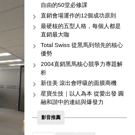
自由的50堂必修課
直銷會場運作的12個成功原則
最硬核的五型人格，每個人都是
直銷最大咖
Total Swiss 從黑馬到領先的核心
優勢
2004直銷黑馬核心競爭力專題解
析
新佳美 滾出會呼吸的面膜商機
星寶生技｜以人為本 從愛出發 圓
融和諧中的連結與爆發力
影音推薦