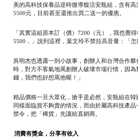
美的高科技保養品逆時微導馥活安瓶組，含有高
5500元，目前甚至還推出買二送一的優惠。
「其實這組原本訂（價）7200（元），我也覺
5500，」說到這裡，葉文玲不禁拉高音量：「
吳明杰也透露一則小故事，創辦人和台灣合作夥
時，對方不客氣地罵創辦人破壞市場行情，因為
錢，我們也好想罵他喔！」
精品價格一旦大眾化，搶手是必然，安瓶組在韓
同樣面臨貨不夠賣的情況，而由於屬高科技產品
禁令，把「稀貨」先讓給直銷商。
消費有獎金，分享有收入