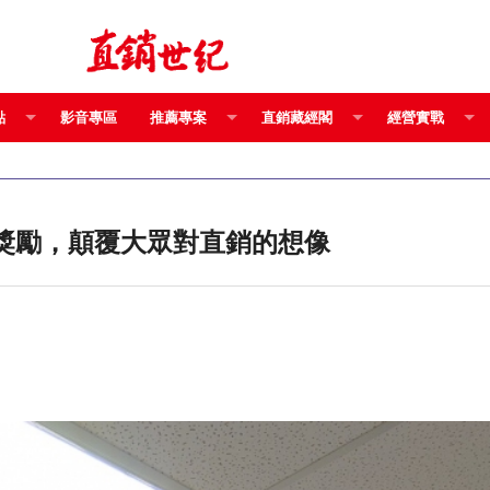
點
影音專區
推薦專案
直銷藏經閣
經營實戰
生活精品和優惠獎勵，顛覆大眾對直銷的想像