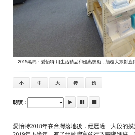
2019黑馬：愛怡特 用生活精品和優惠獎勵，顛覆大眾
小
中
大
特
預
朗讀：
愛怡特2018年在台灣落地後，經歷過一大段的
2019年下半年，有了經驗豐富的行政團隊進駐