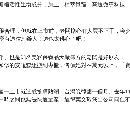
濃縮活性生物成分，加上「植萃微臻」高速微導科技
得很合理，但就在上市前，老闆擔心有人買不下手，突
怎麼有這種創辦人！這也太佛心了吧！」
伴、也是知名美容保養品大廠霈方的老闆是好朋友，
類似的安瓶套組搬到專櫃，售價絕對在萬元以上，「
國一上市就造成搶購熱潮，台灣晚韓國一個月、去年1
一時之間也無法快速量產，逼得葉文玲祭出公司同仁