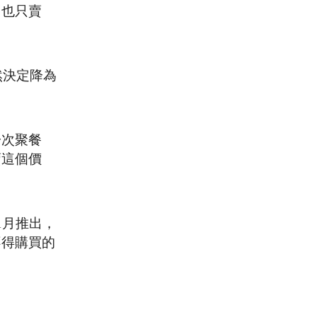
，也只賣
然決定降為
一次聚餐
賣這個價
1月推出，
不得購買的