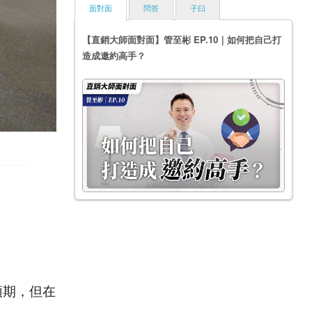
面對面
問答
子曰
【直銷大師面對面】管至彬 EP.10｜如何把自己打
造成邀約高手？
預期，但在
。