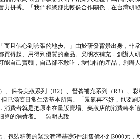
奮力拼搏。「我們和總部比較像合作關係，在台灣研
「而且佛心到誇張的地步。」由於研發背景出身，非
都買得起、用得到優質的產品。吳明杰補充，創辦人
可能自己賣麵，自己卻不敢吃，愛怡特的產品，創辦
）、保養美妝系列（R2）、營養補充系列（R3）、彩
，但已涵蓋日常生活基本所需。「景氣再不好，也要刷
，消費者就是把原來在量販賣場、藥妝店的消費轉來
細算的消費者。」吳明杰說。
元，包裝精美的緊致潤澤基礎5件組售價不到3000元，