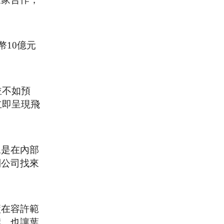
幣10億元
並不如預
立即呈現飛
像是在內部
到公司找來
廠在容許範
襟，也讓葉