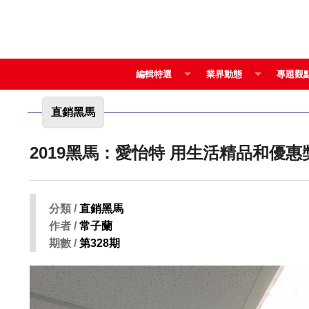
編輯特選
業界動態
專題觀
直銷黑馬
2019黑馬：愛怡特 用
分類 /
直銷黑馬
作者 /
常子蘭
期數 /
第328期