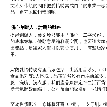
文玲所帶領的團隊把愛怡特當成自己的事業一樣
品，還可以回銷韓國呢。」
佛心創辦人，討罵的戰略
提起創辦人，葉文玲只能用「佛心」二字形容，
的成本結構，他願意壓縮利潤空間，也要讓大家
出發點，是讓家人都可以安心使用，「有些店家
用。」
綜觀愛怡特現有產品線包括：生活用品系列（R1
食品系列等5大區塊，品項雖然沒有市場前輩多
臉、洗碗、洗衣服，我們產品線鎖定在生活百貨
受景氣影響而縮手，公司反而能吸引到一群精打
至於售價呢？一條蜂膠牙膏100元，一支牙刷30