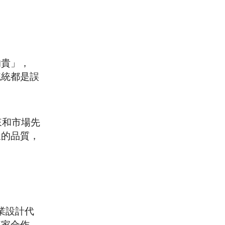
的貴」，
統統都是誤
來和市場先
樣的品質，
銷企業設計代
東家合作，