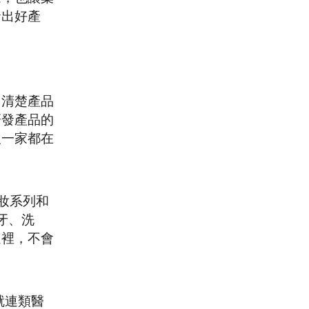
發出好產
常清楚產品
研發產品的
人一家都在
妝系列和
牙、洗
這裡，不會
就連類醫