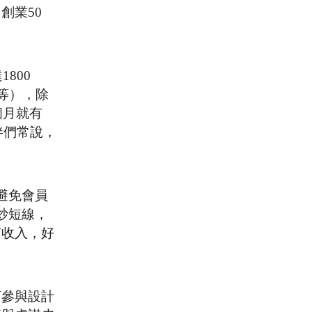
創業50
800
等），除
個月就有
伴們常說，
避免會員
炒短線，
有收入，好
商參與設計