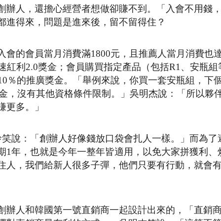
創辦人，還擔心經營者想做卻賺不到。「入會不用錢，
都進得來，問題是進來後，留不留得住？
的會員當月消費滿1800元，且推薦人當月消費也達1
速紅利2.0獎金；會員購買指定產品（包括R1、安瓶組
10％的推廣獎金。「舉例來說，你買一套安瓶組，下
的獎金，沒有其他資格條件限制。」吳明杰說：「所以夥
賺更多。」
玲笑說：「創辦人好像錢放口袋會扎人一樣。」而為了
期1年，也就是今年一整年皆適用，以免大家拼獲利、
住人，我們給新人很多子彈，他們只要有行動，就會
創辦人和韓國第一號直銷商一起設計出來的，「直銷