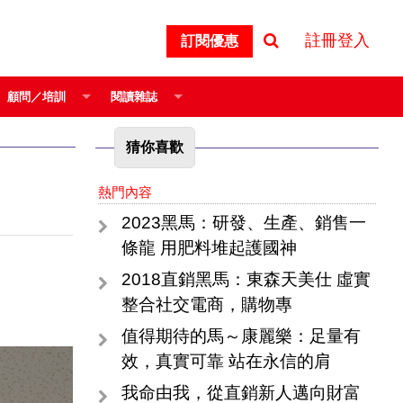
註冊登入
訂閱優惠
顧問／培訓
閱讀雜誌
猜你喜歡
熱門內容
2023黑馬：研發、生產、銷售一
條龍 用肥料堆起護國神
2018直銷黑馬：東森天美仕 虛實
整合社交電商，購物專
值得期待的馬～康麗樂：足量有
效，真實可靠 站在永信的肩
我命由我，從直銷新人邁向財富