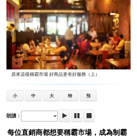
原來這樣稱霸市場 好商品更有好服務（上）
小
中
大
特
預
朗讀：
每位直銷商都想要稱霸市場，成為制霸