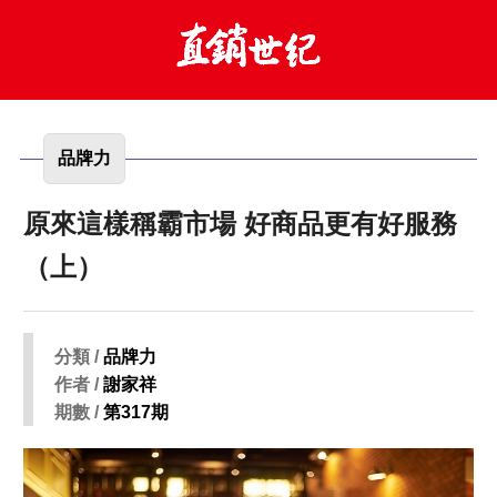
品牌力
原來這樣稱霸市場 好商品更有好服務
（上）
分類 /
品牌力
作者 /
謝家祥
期數 /
第317期