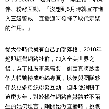
伴、粉絲互動。「沒想到5月時就宣布進
入三級警戒，直播適時發揮了取代定聚
的作用。」
從大學時代就有自己的部落格，2010年
起即經營網路社群，加入全美世界之
後，為了推廣事業需要，劉嘉真將臉書
個人帳號轉成粉絲專頁，以便與團隊夥
伴及更多粉絲聯繫互動，但即使網耕了
這麼多年，對於操作網路自媒體並不陌
生的她仍坦言，剛開始做直播時，挑戰