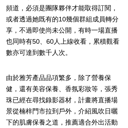
頻道，必須是團隊夥伴才能取得訂閱，
或者透過她既有的10幾個群組成員轉分
享，不過即使尚未公開，有時一場直播
也同時有50、60人上線收看，累積觀看
數亦可達到數千人次。
由於雅芳產品品項繁多，除了營養保
健，還有美容保養、香氛彩妝等，張秀
珠已經在尋找錄影器材，計畫將直播場
景從楠梓門市拉到戶外，介紹風吹日曬
下的肌膚保養之道，推薦適合外出活動