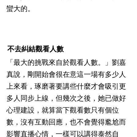
蠻大的。
不去糾結觀看人數
「最大的挑戰來自於觀看人數。」劉嘉
真說，剛開始會很在意這一場有多少人
上來看，琢磨著要講些什麼才會吸引更
多人同步上線，但幾次之後，她已做好
心理建設，就算當下觀看數只有個位
數，沒有互動回應，也不會覺得尷尬而
影響直播心情，一樣可以講得泰然自