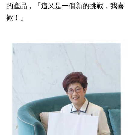
的產品，「這又是一個新的挑戰，我喜
歡！」