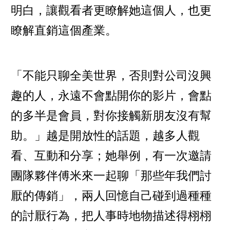
明白，讓觀看者更瞭解她這個人，也更
瞭解直銷這個產業。
「不能只聊全美世界，否則對公司沒興
趣的人，永遠不會點開你的影片，會點
的多半是會員，對你接觸新朋友沒有幫
助。」越是開放性的話題，越多人觀
看、互動和分享；她舉例，有一次邀請
團隊夥伴傅米來一起聊「那些年我們討
厭的傳銷」，兩人回憶自己碰到過種種
的討厭行為，把人事時地物描述得栩栩