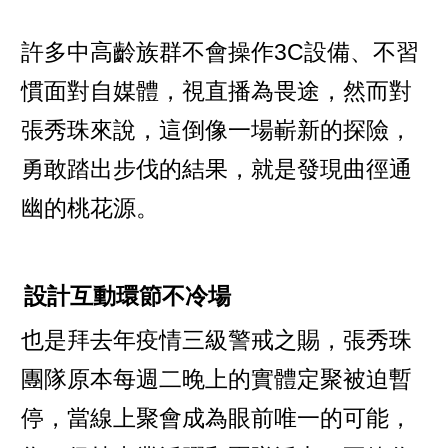
許多中高齡族群不會操作3C設備、不習
慣面對自媒體，視直播為畏途，然而對
張秀珠來說，這倒像一場嶄新的探險，
勇敢踏出步伐的結果，就是發現曲徑通
幽的桃花源。
設計互動環節不冷場
也是拜去年疫情三級警戒之賜，張秀珠
團隊原本每週二晚上的實體定聚被迫暫
停，當線上聚會成為眼前唯一的可能，