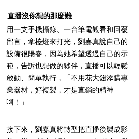
直播沒你想的那麼難
用一支手機攝錄、一台筆電觀看和回覆
留言，拿檯燈來打光，劉嘉真說自己的
設備很陽春，因為她希望透過自己的示
範，告訴也想做的夥伴，直播可以輕鬆
啟動、簡單執行，「不用花大錢添購專
業器材，好複製，才是直銷的精神
啊！」
接下來，劉嘉真將轉型把直播後製成影