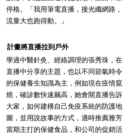
停格。「我用筆電直播，接光纖網路，
流量大也跑得動。」
計畫將直播拉到戶外
學過中醫針灸、經絡調理的張秀珠，在
直播中分享的主題，也以不同節氣時令
的保健養生知識為主，例如現在疫情竄
燒，確診數快速飆高，她會開直播告訴
大家，如何建構自己免疫系統的防護地
圖，並用說故事的方式，適時推薦雅芳
當期主打的保健食品，和公司的促銷活