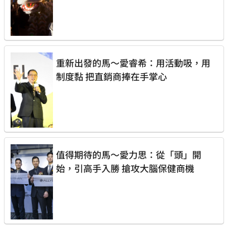
重新出發的馬～愛睿希：用活動吸，用
制度黏 把直銷商捧在手掌心
值得期待的馬～愛力思：從「頭」開
始，引高手入勝 搶攻大腦保健商機