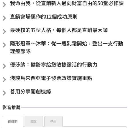
我命由我，從直銷新人邁向財富自由的50堂必修課
直銷會場運作的12個成功原則
最硬核的五型人格，每個人都是直銷最大咖
隱形冠軍～沐華：從一瓶乳霜開始，整出一支行動
理療部隊
優莎納：健骼寧給您敏捷靈活的行動力
淺談馬來西亞電子發票政策實施重點
善用分享開創機緣
影音推薦
面對面
問答
子曰