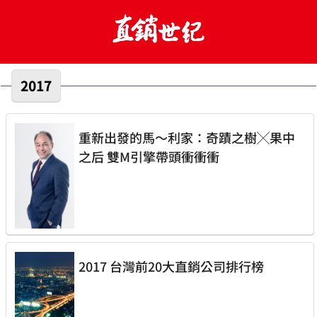
2017
重新出發的馬～利家：奇蹟之樹╳果中
之后 雙M引擎帶頭衝衝衝
2017 台灣前20大直銷公司排行榜