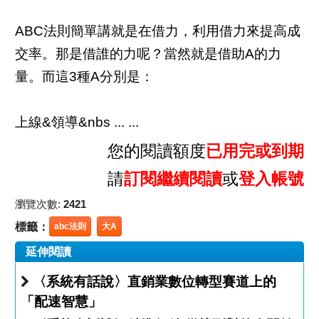
ABC法則簡單講就是在借力，利用借力來提高成
交率。那是借誰的力呢？當然就是借助A的力
量。而這3種A分別是：
上線&領導­&nbs ... ...
您的閱讀額度
已用完或到期
請
訂閱繼續閱讀
或
登入帳號
瀏覽次數:
2421
標籤：
abc法則
大A
延伸閱讀
〈系統有話說〉直銷業數位轉型賽道上的
「配速智慧」