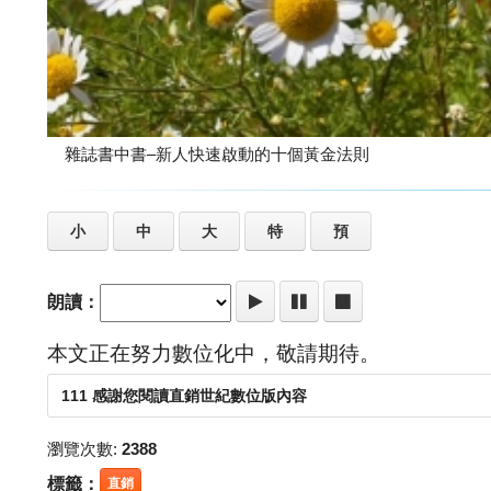
雜誌書中書–新人快速啟動的十個黃金法則
小
中
大
特
預
朗讀：
本文正在努力數位化中，敬請期待。
111 感謝您閱讀直銷世紀數位版內容
瀏覽次數:
2388
標籤：
直銷