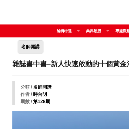
編輯特選
業界動態
專題觀
名師開講
雜誌書中書–新人快速啟動的十個黃金
分類 /
名師開講
作者 /
時台明
期數 /
第128期