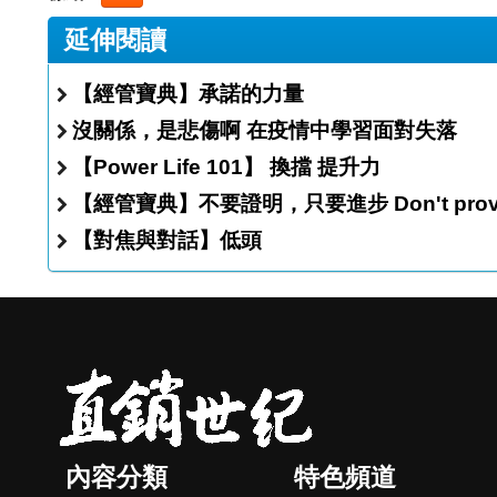
延伸閱讀
【經管寶典】承諾的力量
沒關係，是悲傷啊 在疫情中學習面對失落
【Power Life 101】 換擋 提升力
【經管寶典】不要證明，只要進步 D
【對焦與對話】低頭
內容分類
特色頻道