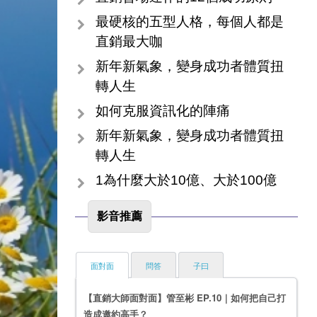
最硬核的五型人格，每個人都是
直銷最大咖
新年新氣象，變身成功者體質扭
轉人生
如何克服資訊化的陣痛
新年新氣象，變身成功者體質扭
轉人生
1為什麼大於10億、大於100億
影音推薦
面對面
問答
子曰
【直銷大師面對面】管至彬 EP.10｜如何把自己打
造成邀約高手？