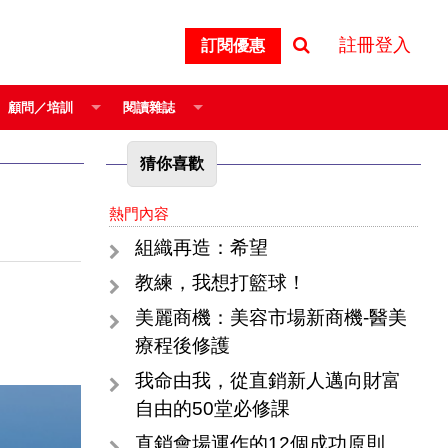
註冊登入
訂閱優惠
顧問／培訓
閱讀雜誌
猜你喜歡
熱門內容
組織再造：希望
教練，我想打籃球！
美麗商機：美容市場新商機-醫美
療程後修護
我命由我，從直銷新人邁向財富
自由的50堂必修課
直銷會場運作的12個成功原則