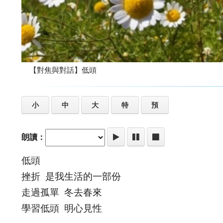
【對焦與對話】低頭
小
中
大
特
預
朗讀：
低頭
挫折 是我生活的一部份
走過孤單 冬去春來
學習低頭 明心見性