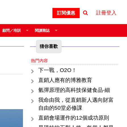
註冊登入
訂閱優惠
顧問／培訓
閱讀雜誌
猜你喜歡
熱門內容
下一戰，O2O！
直銷人應有的博雅教育
氫彈原理的高科技保健食品-細
我命由我，從直銷新人邁向財富
自由的50堂必修課
直銷會場運作的12個成功原則