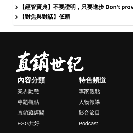
【經管寶典】不要證明，只要進步 D
【對焦與對話】低頭
內容分類
特色頻道
業界動態
專家觀點
專題觀點
人物報導
直銷藏經閣
影音節目
ESG共好
Podcast