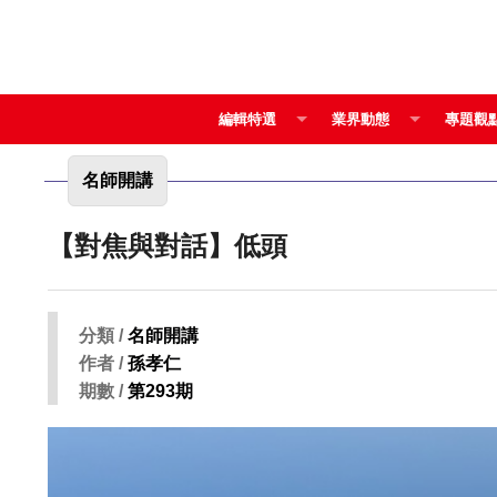
編輯特選
業界動態
專題觀
名師開講
【對焦與對話】低頭
分類 /
名師開講
作者 /
孫孝仁
期數 /
第293期