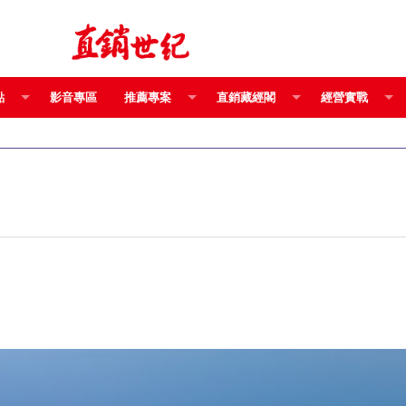
點
影音專區
推薦專案
直銷藏經閣
經營實戰