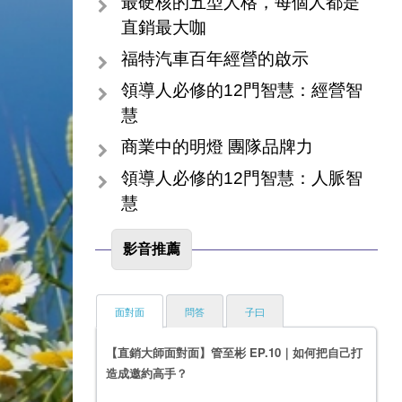
最硬核的五型人格，每個人都是
直銷最大咖
福特汽車百年經營的啟示
領導人必修的12門智慧：經營智
慧
商業中的明燈 團隊品牌力
領導人必修的12門智慧：人脈智
慧
影音推薦
面對面
問答
子曰
【直銷大師面對面】管至彬 EP.10｜如何把自己打
造成邀約高手？