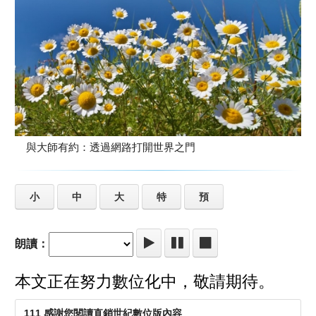
與大師有約：透過網路打開世界之門
小
中
大
特
預
朗讀：
本文正在努力數位化中，敬請期待。
111 感謝您閱讀直銷世紀數位版內容