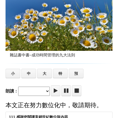
雜誌書中書–成功時間管理的九大法則
小
中
大
特
預
朗讀：
本文正在努力數位化中，敬請期待。
111 感謝您閱讀直銷世紀數位版內容