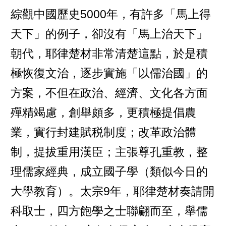
綜觀中國歷史5000年，有許多「馬上得
天下」的例子，卻沒有「馬上治天下」
朝代，耶律楚材非常清楚這點，於是積
極恢復文治，逐步實施「以儒治國」的
方案，不但在政治、經濟、文化各方面
殫精竭慮，創舉頗多，更積極提倡農
業，實行封建賦税制度；改革政治體
制，提拔重用漢臣；主張尊孔重教，整
理儒家經典，成立國子學（類似今日的
大學教育）。太宗9年，耶律楚材奏請開
科取士，四方飽學之士聯翩而至，舉儒