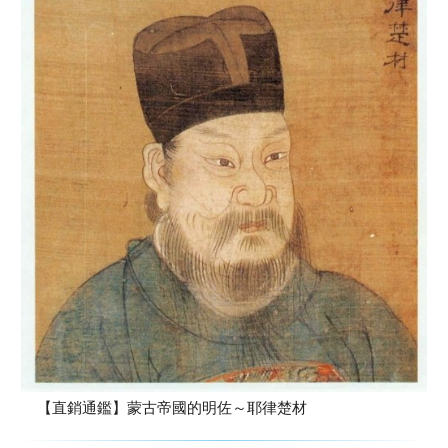
【直銷通鑑】蒙古帝國的明佐～耶律楚材