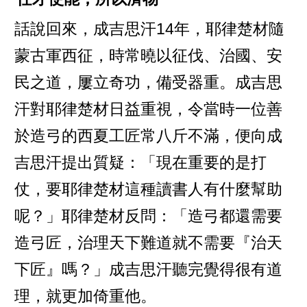
話說回來，成吉思汗14年，耶律楚材隨
蒙古軍西征，時常曉以征伐、治國、安
民之道，屢立奇功，備受器重。成吉思
汗對耶律楚材日益重視，令當時一位善
於造弓的西夏工匠常八斤不滿，便向成
吉思汗提出質疑：「現在重要的是打
仗，要耶律楚材這種讀書人有什麼幫助
呢？」耶律楚材反問：「造弓都還需要
造弓匠，治理天下難道就不需要『治天
下匠』嗎？」成吉思汗聽完覺得很有道
理，就更加倚重他。