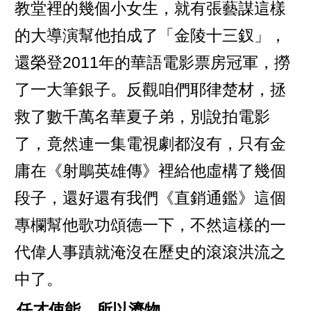
教堂裡的幾個小女生，就有張藝謀這樣
的大導演幫他拍成了「金陵十三釵」，
還榮登2011年的華語電影票房冠軍，撈
了一大筆銀子。反觀咱們耶律楚材，拯
救了數千萬名華夏子弟，別說拍電影
了，竟然連一集電視劇都沒有，只有金
庸在《射鵰英雄傳》裡給他虛構了幾個
段子，還好還有我們《直銷通鑑》這個
專欄幫他歌功頌德一下，不然這樣的一
代偉人事蹟就淹沒在歷史的滾滾洪流之
中了。
任才使能，所以濟物