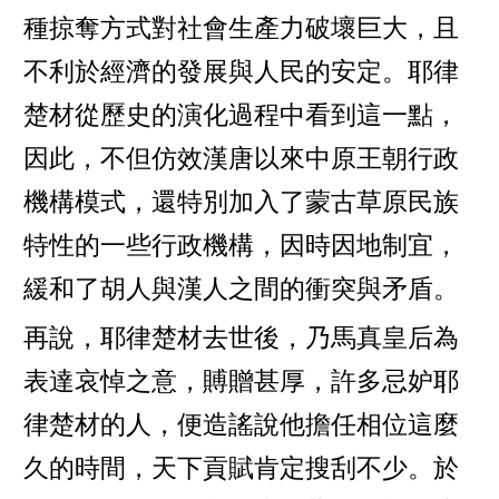
種掠奪方式對社會生產力破壞巨大，且
不利於經濟的發展與人民的安定。耶律
楚材從歷史的演化過程中看到這一點，
因此，不但仿效漢唐以來中原王朝行政
機構模式，還特別加入了蒙古草原民族
特性的一些行政機構，因時因地制宜，
緩和了胡人與漢人之間的衝突與矛盾。
再說，耶律楚材去世後，乃馬真皇后為
表達哀悼之意，賻贈甚厚，許多忌妒耶
律楚材的人，便造謠說他擔任相位這麼
久的時間，天下貢賦肯定搜刮不少。於