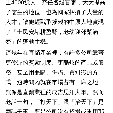
士4000餘人，充任各級官吏，大大提高
了儒生的地位，也為國家招攬了大量的
人才，讓飽經戰爭摧殘的中原大地實現
了「士民安堵耕盈野，老幼迎郊漿滿
壺」的蓬勃生機。
這幾年在直銷產業裡，有許多公司靠著
更優渥的獎勵制度、更酷炫的產品或服
務，甚至用兼購、併購、買組織的方
式，短時間內就在市場占有一席之地，
就像是直銷業裡的成吉思汗大軍。然而
老話一句，「打天下」跟「治天下」是
兩碼子事，要是公司沒有招攬或重用耶