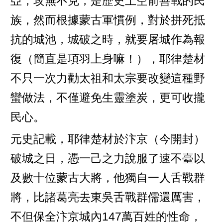
亞，攻無不克，是歷史上空前善戰的民
族，然而根據蒙古軍慣例，對於拼死抵
抗的城池，城破之時，就要屠城作為報
復（簡直是項羽上身嘛！），耶律楚材
不只一次力勸太祖和太宗要改變這種野
蠻做法，不僅避免生靈塗炭，更可收攏
民心。
元史記載，耶律楚材於汴京（今開封）
破城之日，憑一己之力說服了速不臺以
及數十位蒙古大將，他獨自一人舌戰群
將，比諸葛亮去東吳舌戰群儒還厲害，
不但保全汴京城內147萬百姓的性命，