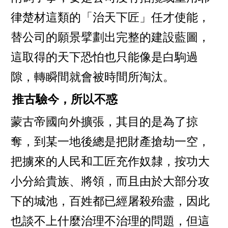
律楚材這類的「治天下匠」任才使能，
替公司的願景擘劃出完整的建設藍圖，
這取得的天下恐怕也只能像是白駒過
隙，轉瞬間就會被時間所淘汰。
推古驗今，所以不惑
蒙古帝國向外擴張，其目的是為了掠
奪，到某一地後總是把財產搶劫一空，
把擄來的人民和工匠充作奴隸，按功大
小分給貴族、將領，而且由於大部分攻
下的城池，百姓都已經屠殺殆盡，因此
也談不上什麼治理不治理的問題，但這