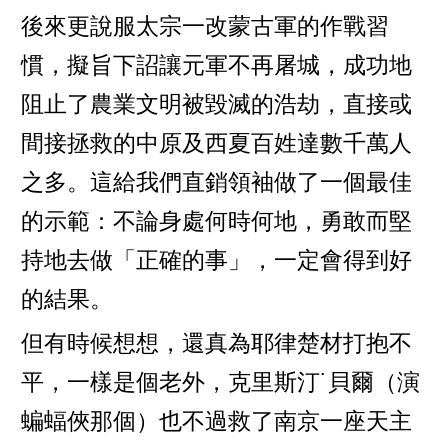
後來更說服太宗一改蒙古軍的作戰習
慣，擬旨下詔讓元軍不再屠城，成功地
阻止了農業文明被毀滅的浩劫，直接或
間接拯救的中原及西夏百姓達數千萬人
之多。這給我們直銷領袖做了一個最佳
的示範：不論身處何時何地，勇敢而堅
持地去做「正確的事」，一定會得到好
的結果。
但有時候想想，還真為耶律楚材打抱不
平，一樣是個老外，克里斯汀˙貝爾（演
蝙蝠俠那個）也不過救了南京一座天主