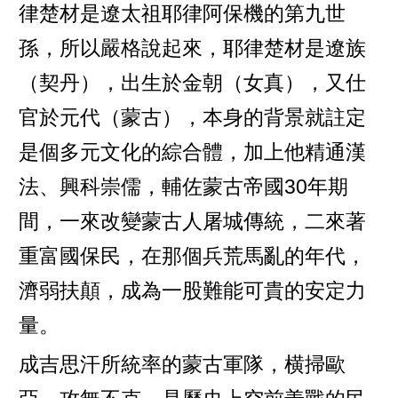
律楚材是遼太祖耶律阿保機的第九世
孫，所以嚴格說起來，耶律楚材是遼族
（契丹），出生於金朝（女真），又仕
官於元代（蒙古），本身的背景就註定
是個多元文化的綜合體，加上他精通漢
法、興科崇儒，輔佐蒙古帝國30年期
間，一來改變蒙古人屠城傳統，二來著
重富國保民，在那個兵荒馬亂的年代，
濟弱扶顛，成為一股難能可貴的安定力
量。
成吉思汗所統率的蒙古軍隊，横掃歐