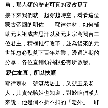
角，那人類的歷史可真的要改寫了。
接下來我們就一起穿越時空，看看這位
蒙古帝國的明佐——耶律楚材，如何輔
助元太祖成吉思汗以及元太宗窩闊台二
位君主，積極推行改革，並為後來的元
世祖忽必烈奠下百年基業，透過這期的
分享，各位直銷領袖想必有所啟發。
親仁友直，所以扶顛
耶律楚材，號湛然居士，又號玉泉老
人，其實光聽姓也知道，對於咱們漢人
來說，他是個不折不扣的「老外」，耶