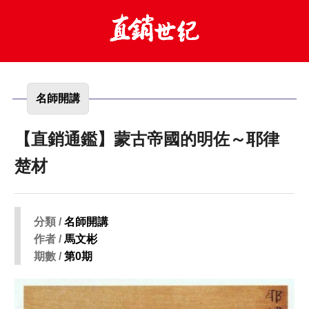
名師開講
【直銷通鑑】蒙古帝國的明佐～耶律
楚材
分類 /
名師開講
作者 /
馬文彬
期數 /
第0期