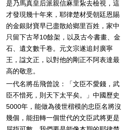
是乃馬真皇后派親信麻里紥去檢視，這
才發現幾十年來，耶律楚材受朝廷恩賜
的金銀財寶早已盡散給鄉里百姓，家中
只留下古琴10餘架，以及古今書畫、金
石、遺文數千卷。元文宗遂追封廣寧
王，諡文正，以對他的剛正不阿表達最
高的敬意。
一代名將岳飛曾說：「文臣不愛錢，武
臣不惜死，則天下太平矣。」中國歷史
5000年，能做為後世楷模的忠臣名將沒
幾個，能扭轉一個世代的文臣武將更是
屈指可數，我們要是能像本期的耶律楚