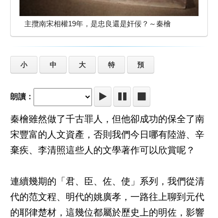
主攬南宋相權19年，是忠良還是奸佞？～秦檜
小
中
大
特
預
朗讀：
秦檜雖然做了千古罪人，但他卻成功的保全了南
宋豐富的人文資產，否則我們今日哪有陸游、辛
棄疾、李清照這些人的文學著作可以欣賞呢？
連續幾期的「君、臣、佐、使」系列，我們從清
代的范文程、明代的姚廣孝，一路往上聊到元代
的耶律楚材，這幾位都屬於歷史上的明佐，影響