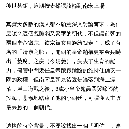
後世甚鉅，這期按表操課該輪到南宋上場。
其實大多數的漢人都不願意深入討論南宋，為什
麼呢？這個既脆弱又繁華的朝代，不但讓前朝的
兩個皇帝徽宗、欽宗被女真族給拽走了，成了有
名的「靖康之恥」，開朝的皇帝趙構更被金兵嚇
出「萎腐」之疾（今陽萎），失去了生育的能
力，儘管中間幾任皇帝踉踉蹌蹌的維持住偏安一
隅的政權，但南宋皇朝最後還是淪落到海上漂
泊，崖山海戰之後，8歲小皇帝趙昺哭哭啼啼的
投海，悲慘地結束了他的小朝廷，可謂漢人主政
最丟臉的一個朝代。
這樣的時空背景，不要說找出一個「明佐」，連