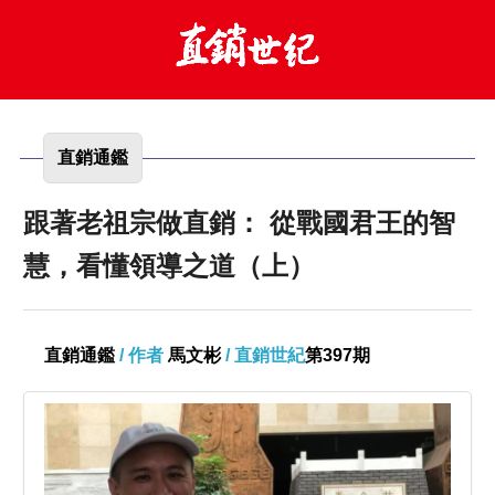
直銷通鑑
跟著老祖宗做直銷： 從戰國君王的智
慧，看懂領導之道（上）
直銷通鑑
/ 作者
馬文彬
/ 直銷世紀
第397期