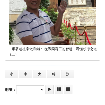
跟著老祖宗做直銷： 從戰國君王的智慧，看懂領導之道
（上）
小
中
大
特
預
朗讀：