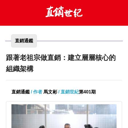
直銷通鑑
跟著老祖宗做直銷：建立層層核心的
組織架構
直銷通鑑
/ 作者
馬文彬
/ 直銷世紀
第401期