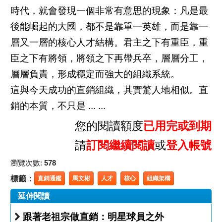
時代，就會發現一個非常有意思的現象：凡是最
後能崛起的大國，都不是靠單一英雄，而是靠一
層又一層的核心人才結構。君主之下有重臣，重
臣之下有將領，將領之下再帶兵卒，層層分工，
層層負責，形成穩定而強大的組織系統。
這與今天成功的直銷組織，其實驚人地相似。直
銷的本質，不只是 ... ...
您的閱讀額度
已用完或到期
請
訂閱繼續閱讀
或
登入帳號
瀏覽次數:
578
標籤：
直銷通鑑
馬文彬
人才
核心
組織架構
延伸閱讀
跟著老祖宗做直銷：明星球員之外