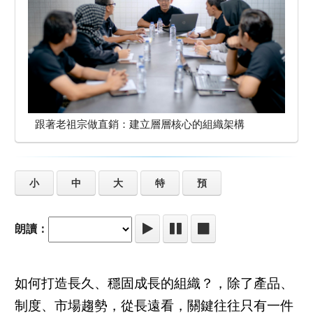
跟著老祖宗做直銷：建立層層核心的組織架構
小
中
大
特
預
朗讀：
如何打造長久、穩固成長的組織？，除了產品、
制度、市場趨勢，從長遠看，關鍵往往只有一件