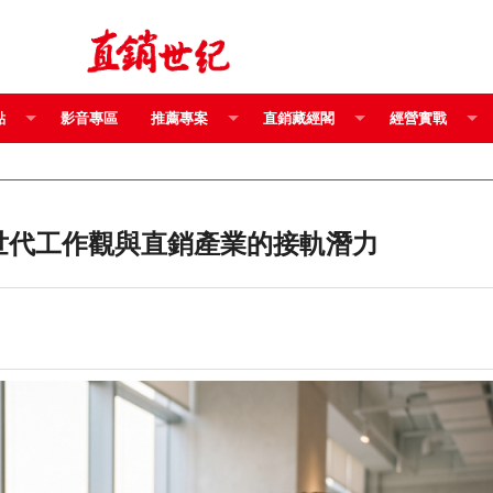
點
影音專區
推薦專案
直銷藏經閣
經營實戰
篇〉數位原生代的職涯抉擇 Z 世代工作觀與直銷產業的接軌潛力