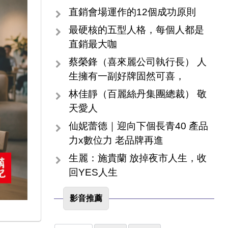
直銷會場運作的12個成功原則
最硬核的五型人格，每個人都是
直銷最大咖
蔡榮鋒（喜來麗公司執行長） 人
生擁有一副好牌固然可喜，
林佳靜（百麗絲丹集團總裁） 敬
天愛人
仙妮蕾德｜迎向下個長青40 產品
力x數位力 老品牌再進
生麗：施貴蘭 放掉夜市人生，收
回YES人生
影音推薦