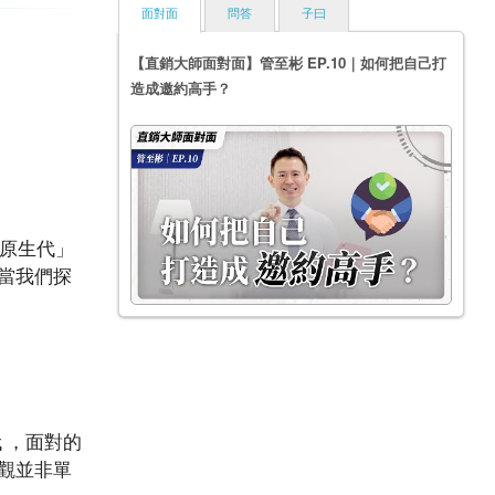
面對面
問答
子曰
【直銷大師面對面】管至彬 EP.10｜如何把自己打
造成邀約高手？
位原生代」
當我們探
代 ，面對的
觀並非單