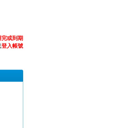
用完或到期
或
登入帳號