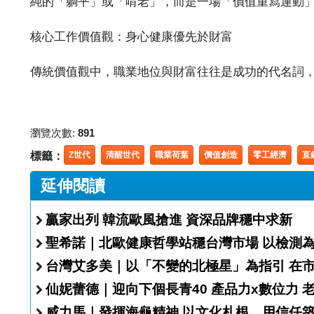
純的「躺平」或「啃老」，而是一場「價值重寫運動
核心工作價值觀：身心健康優先於財富
傳統價值觀中，職業地位與財富往往是成功的代名詞，但在 ..
瀏覽次數:
891
標籤：
Z世代
清醒世代
職業荷葉
價值創造
零工經濟
直
延伸閱讀
贏家出列 韓流歐風搶進 資深品牌穩中求新
聖希諾｜北歐健康
台灣艾多
仙妮蕾德｜迎向下個長青40 產品
威力馬｜發揮海龜精神 以文化札根