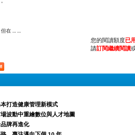
」。
. ...
您的閱讀額度
已
請
訂閱繼續閱讀
銷
哲學站穩台灣市場 以檢測為本打造健康管理新模式
美｜以「不變的北極星」為指引 在市場波動中重繪數位與人才地圖
力x數位力 老品牌再進化
、用信任築路，專注邁向下個 10 年