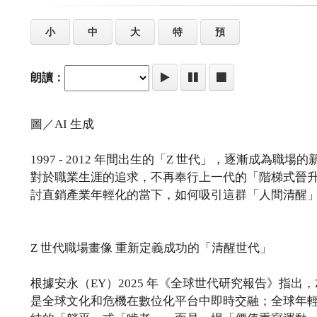
小
中
大
特
預
朗讀：
圖／AI 生成
1997 - 2012 年間出生的「Z 世代」，逐漸成
對於職業生涯的追求，不再奉行上一代的「階梯式晉
討直銷產業年輕化的當下，如何吸引這群「人間清醒
Z 世代職場畫像 重新定義成功的「清醒世代」
根據安永（EY）2025 年《全球世代研究報告》指出，
是全球文化和危機在數位化平台中即時交融；全球年