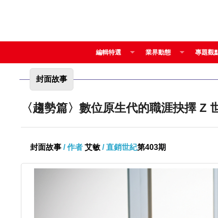
編輯特選
業界動態
專題觀
封面故事
〈趨勢
封面故事
/ 作者
艾敏
/ 直銷世紀
第403期