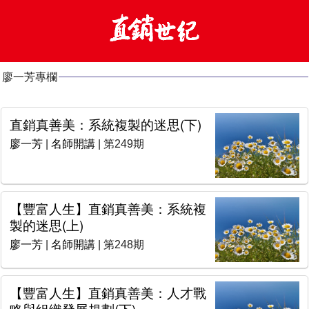
廖一芳專欄
直銷真善美：系統複製的迷思(下)
廖一芳
|
名師開講
| 第249期
【豐富人生】直銷真善美：系統複
製的迷思(上)
廖一芳
|
名師開講
| 第248期
【豐富人生】直銷真善美：人才戰
略與組織發展規劃(下)