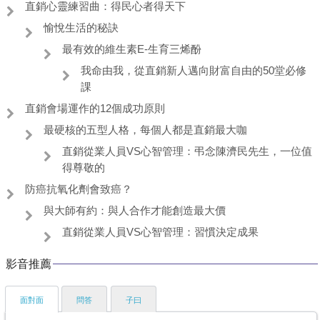
直銷心靈練習曲：得民心者得天下
愉悅生活的秘訣
最有效的維生素E-生育三烯酚
我命由我，從直銷新人邁向財富自由的50堂必修
課
直銷會場運作的12個成功原則
最硬核的五型人格，每個人都是直銷最大咖
直銷從業人員VS心智管理：弔念陳濟民先生，一位值
得尊敬的
防癌抗氧化劑會致癌？
與大師有約：與人合作才能創造最大價
直銷從業人員VS心智管理：習慣決定成果
影音推薦
面對面
問答
子曰