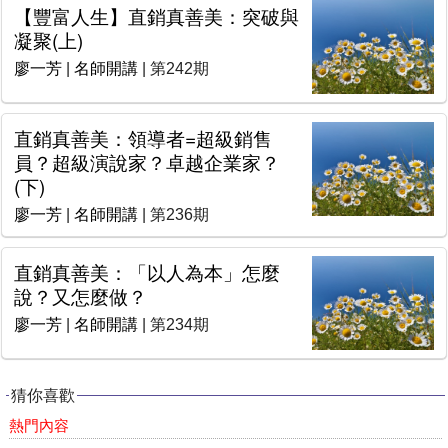
【豐富人生】直銷真善美：突破與
凝聚(上)
廖一芳
|
名師開講
| 第242期
直銷真善美：領導者=超級銷售
員？超級演說家？卓越企業家？
(下)
廖一芳
|
名師開講
| 第236期
直銷真善美：「以人為本」怎麼
說？又怎麼做？
廖一芳
|
名師開講
| 第234期
猜你喜歡
熱門內容